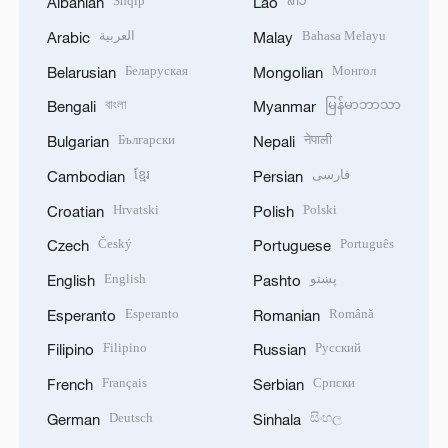
Shqip
ລາວ
Albanian
Lao
العربية
Bahasa Melayu
Arabic
Malay
Беларуская
Монгол
Belarusian
Mongolian
বাংলা
မြန်မာဘာသာ
Bengali
Myanmar
Български
नेपाली
Bulgarian
Nepali
ខ្មែរ
فارسی
Cambodian
Persian
Hrvatski
Polski
Croatian
Polish
Český
Português
Czech
Portuguese
English
پښتو
English
Pashto
Esperanto
Română
Esperanto
Romanian
Filipino
Русский
Filipino
Russian
Français
Српски
French
Serbian
Deutsch
සිංහල
German
Sinhala