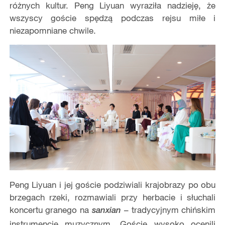
różnych kultur. Peng Liyuan wyraziła nadzieję, że
wszyscy goście spędzą podczas rejsu miłe i
niezapomniane chwile.
Peng Liyuan i jej goście podziwiali krajobrazy po obu
brzegach rzeki, rozmawiali przy herbacie i słuchali
koncertu granego na
– tradycyjnym chińskim
sanxian
instrumencie muzycznym. Goście wysoko ocenili