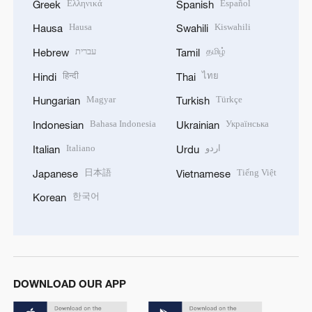
Ελληνικά
Español
Greek
Spanish
Hausa
Kiswahili
Hausa
Swahili
עברית
தமிழ்
Hebrew
Tamil
हिन्दी
ไทย
Hindi
Thai
Magyar
Türkçe
Hungarian
Turkish
Bahasa Indonesia
Українська
Indonesian
Ukrainian
Italiano
اردو
Italian
Urdu
日本語
Tiếng Việt
Japanese
Vietnamese
한국어
Korean
DOWNLOAD OUR APP