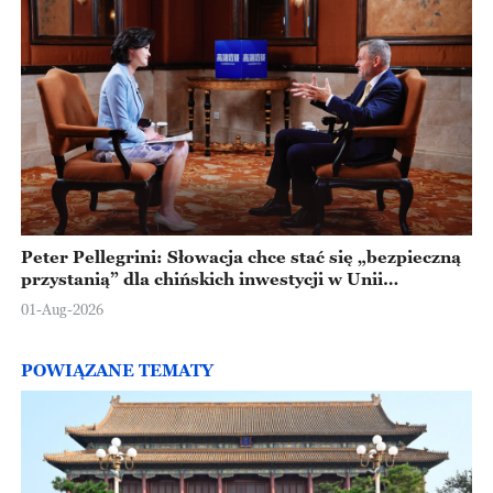
Peter Pellegrini: Słowacja chce stać się „bezpieczną
przystanią” dla chińskich inwestycji w Unii
Europejskiej
01-Aug-2026
POWIĄZANE TEMATY