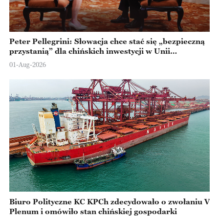
Peter Pellegrini: Słowacja chce stać się „bezpieczną
przystanią” dla chińskich inwestycji w Unii
Europejskiej
01-Aug-2026
Biuro Polityczne KC KPCh zdecydowało o zwołaniu V
Plenum i omówiło stan chińskiej gospodarki