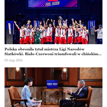
Polska obroniła tytuł mistrza Ligi Narodów
Siatkówki. Biało-Czerwoni triumfowali w chińskim
Ningbo
03-Aug-2026