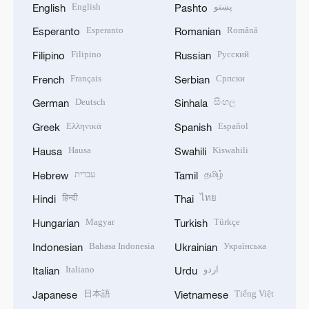
English
پښتو
English
Pashto
Esperanto
Română
Esperanto
Romanian
Filipino
Русский
Filipino
Russian
Français
Српски
French
Serbian
Deutsch
සිංහල
German
Sinhala
Ελληνικά
Español
Greek
Spanish
Hausa
Kiswahili
Hausa
Swahili
עברית
தமிழ்
Hebrew
Tamil
हिन्दी
ไทย
Hindi
Thai
Magyar
Türkçe
Hungarian
Turkish
Bahasa Indonesia
Українська
Indonesian
Ukrainian
Italiano
اردو
Italian
Urdu
日本語
Tiếng Việt
Japanese
Vietnamese