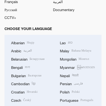
Français
العربية
Русский
Documentary
CCTV+
CHOOSE YOUR LANGUAGE
Shqip
ລາວ
Albanian
Lao
العربية
Bahasa Melayu
Arabic
Malay
Беларуская
Монгол
Belarusian
Mongolian
বাংলা
မြန်မာဘာသာ
Bengali
Myanmar
Български
नेपाली
Bulgarian
Nepali
ខ្មែរ
فارسی
Cambodian
Persian
Hrvatski
Polski
Croatian
Polish
Český
Português
Czech
Portuguese