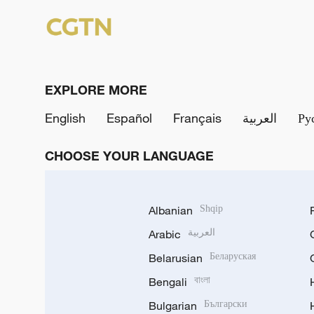
EXPLORE MORE
English
Español
Français
العربية
Ру
CHOOSE YOUR LANGUAGE
Albanian
Shqip
Arabic
العربية
Belarusian
Беларуская
Bengali
বাংলা
Bulgarian
Български