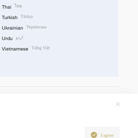
Thai
ไทย
Turkish
Türkçe
Ukrainian
Українська
Urdu
اردو
Vietnamese
Tiếng Việt
I agree
6