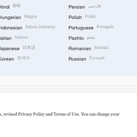
Hindi
हिन्दी
Persian
فارسی
Hungarian
Magyar
Polish
Polski
Indonesian
Bahasa Indonesia
Portuguese
Português
Italian
Italiano
Pashto
پښتو
Japanese
日本語
Romanian
Română
Korean
한국어
Russian
Русский
es, revised Privacy Policy and Terms of Use. You can change your
备 11010502050052号
Disinformation report hotline: 010-8506146