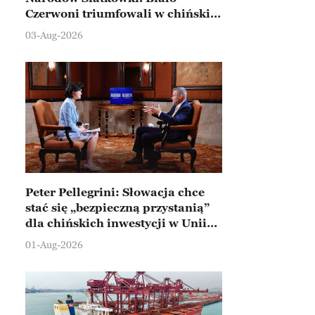
Czerwoni triumfowali w chińskim
Ningbo
03-Aug-2026
Peter Pellegrini: Słowacja chce
stać się „bezpieczną przystanią”
dla chińskich inwestycji w Unii
Europejskiej
01-Aug-2026