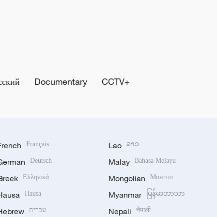
сский
Documentary
CCTV+
French
Français
Lao
ລາວ
German
Deutsch
Malay
Bahasa Melayu
Greek
Ελληνικά
Mongolian
Монгол
Hausa
Hausa
Myanmar
မြန်မာဘာသာ
Hebrew
עברית
Nepali
नेपाली