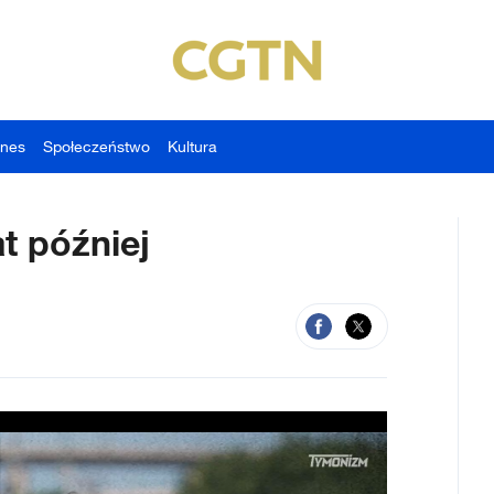
znes
Społeczeństwo
Kultura
t później