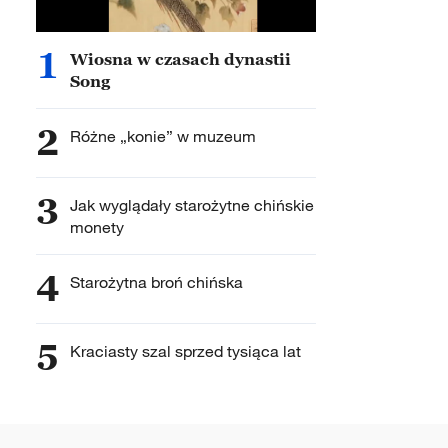
1
Wiosna w czasach dynastii
Song
2
Różne „konie” w muzeum
3
Jak wyglądały starożytne chińskie
monety
4
Starożytna broń chińska
5
Kraciasty szal sprzed tysiąca lat