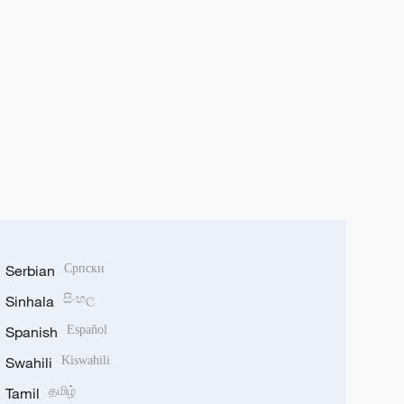
Serbian
Српски
Sinhala
සිංහල
Spanish
Español
Swahili
Kiswahili
Tamil
தமிழ்