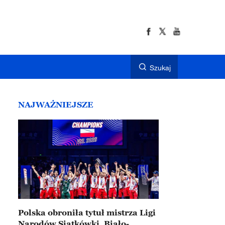
Szukaj
NAJWAŻNIEJSZE
Polska obroniła tytuł mistrza Ligi
Narodów Siatkówki. Biało-