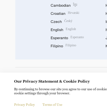
Cambodian
ខ្មែរ
Croatian
Hrvatski
Czech
Český
English
English
Esperanto
Esperanto
Filipino
Filipino
DOWNLOAD OUR APP
Our Privacy Statement & Cookie Policy
By continuing to browse our site you agree to our use of cooki
cookie settings through your browser.
Privacy Policy
Terms of Use
Copyright © 2024 CGTN.
京ICP备20000184号
京公网安