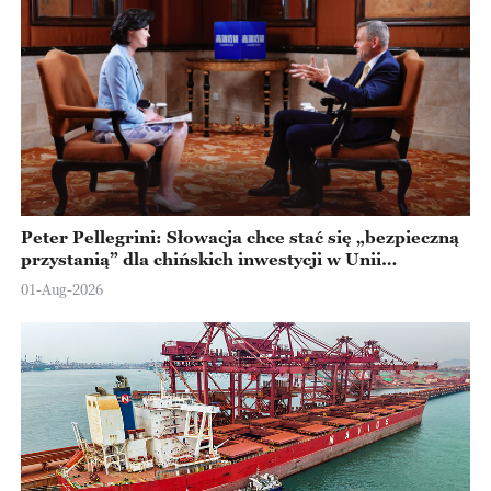
Peter Pellegrini: Słowacja chce stać się „bezpieczną
przystanią” dla chińskich inwestycji w Unii
Europejskiej
01-Aug-2026