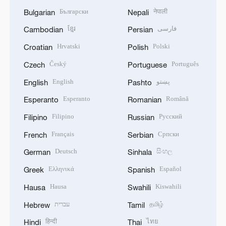
Български
नेपाली
Bulgarian
Nepali
ខ្មែរ
فارسی
Cambodian
Persian
Hrvatski
Polski
Croatian
Polish
Český
Português
Czech
Portuguese
English
پښتو
English
Pashto
Esperanto
Română
Esperanto
Romanian
Filipino
Русский
Filipino
Russian
Français
Српски
French
Serbian
Deutsch
සිංහල
German
Sinhala
Ελληνικά
Español
Greek
Spanish
Hausa
Kiswahili
Hausa
Swahili
עברית
தமிழ்
Hebrew
Tamil
हिन्दी
ไทย
Hindi
Thai