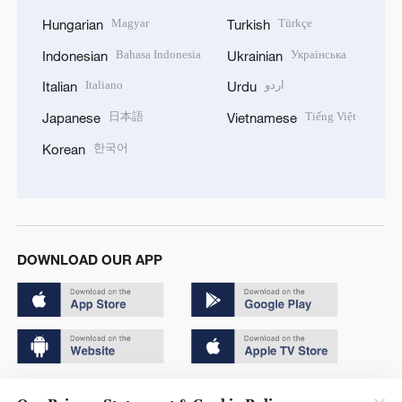
Magyar
Türkçe
Hungarian
Turkish
Bahasa Indonesia
Українська
Indonesian
Ukrainian
Italiano
اردو
Italian
Urdu
日本語
Tiếng Việt
Japanese
Vietnamese
한국어
Korean
DOWNLOAD OUR APP
Copyright © 2024 CGTN.