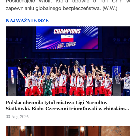
Posłuchajcie Wioli, która opowie o roli Chin w
zapewnianiu globalnego bezpieczeństwa. (W.W.)
NAJWAŻNIEJSZE
Polska obroniła tytuł mistrza Ligi Narodów
Siatkówki. Biało-Czerwoni triumfowali w chińskim
Ningbo
03-Aug-2026