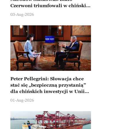
Czerwoni triumfowali w chińskim
Ningbo
03-Aug-2026
Peter Pellegrini: Słowacja chce
stać się „bezpieczną przystanią”
dla chińskich inwestycji w Unii
Europejskiej
01-Aug-2026