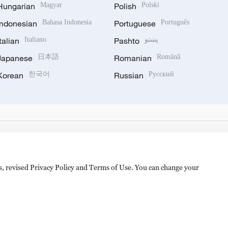
Hungarian
Magyar
Polish
Polski
Indonesian
Bahasa Indonesia
Portuguese
Português
Italian
Italiano
Pashto
پښتو
Japanese
日本語
Romanian
Română
Korean
한국어
Russian
Русский
es, revised Privacy Policy and Terms of Use. You can change your
备 11010502050052号
Disinformation report hotline: 010-8506146