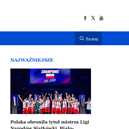
Szukaj
NAJWAŻNIEJSZE
Polska obroniła tytuł mistrza Ligi
Narodów Siatkówki. Biało-