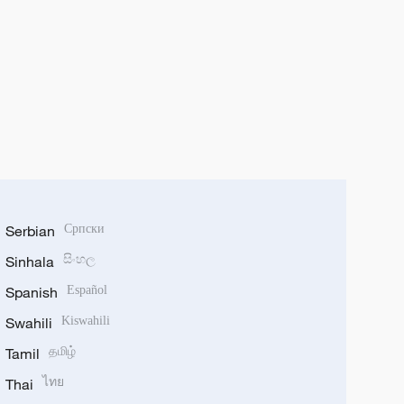
Serbian
Српски
Sinhala
සිංහල
Spanish
Español
Swahili
Kiswahili
Tamil
தமிழ்
Thai
ไทย