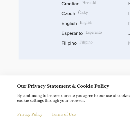
Croatian
Hrvatski
Czech
Český
English
English
Esperanto
Esperanto
Filipino
Filipino
DOWNLOAD OUR APP
Our Privacy Statement & Cookie Policy
By continuing to browse our site you agree to our use of cooki
cookie settings through your browser.
Privacy Policy
Terms of Use
Copyright © 2024 CGTN.
京ICP备20000184号
京公网安