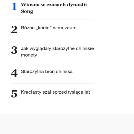
1
Wiosna w czasach dynastii
Song
2
Różne „konie” w muzeum
3
Jak wyglądały starożytne chińskie
monety
4
Starożytna broń chińska
5
Kraciasty szal sprzed tysiąca lat