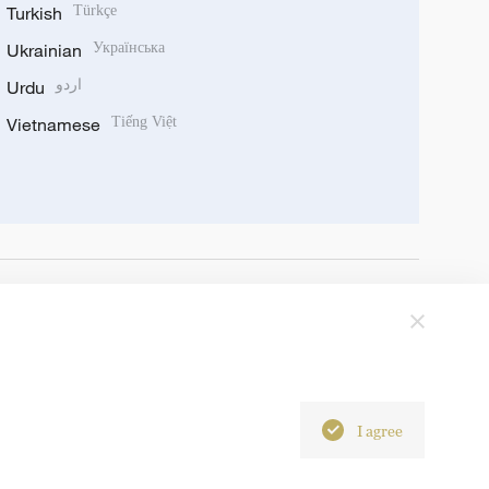
Turkish
Türkçe
Ukrainian
Українська
Urdu
اردو
Vietnamese
Tiếng Việt
I agree
6