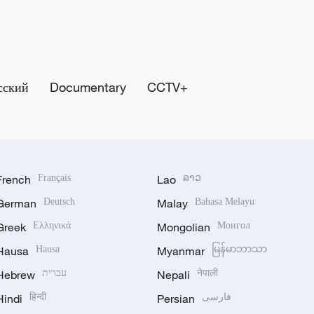
сский
Documentary
CCTV+
French
Français
Lao
ລາວ
German
Deutsch
Malay
Bahasa Melayu
Greek
Ελληνικά
Mongolian
Монгол
Hausa
Hausa
Myanmar
မြန်မာဘာသာ
Hebrew
עברית
Nepali
नेपाली
Hindi
हिन्दी
Persian
فارسی