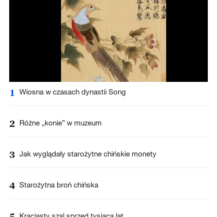
1
Wiosna w czasach dynastii Song
2
Różne „konie” w muzeum
3
Jak wyglądały starożytne chińskie monety
4
Starożytna broń chińska
5
Kraciasty szal sprzed tysiąca lat