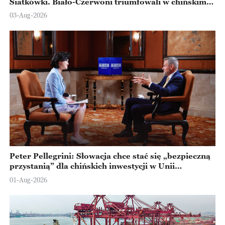
Siatkówki. Biało-Czerwoni triumfowali w chińskim
Ningbo
03-Aug-2026
Peter Pellegrini: Słowacja chce stać się „bezpieczną
przystanią” dla chińskich inwestycji w Unii
Europejskiej
01-Aug-2026