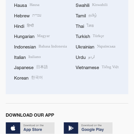
Hausa
Kiswahili
Hausa
Swahili
עברית
தமிழ்
Hebrew
Tamil
हिन्दी
ไทย
Hindi
Thai
Magyar
Türkçe
Hungarian
Turkish
Bahasa Indonesia
Українська
Indonesian
Ukrainian
Italiano
اردو
Italian
Urdu
日本語
Tiếng Việt
Japanese
Vietnamese
한국어
Korean
DOWNLOAD OUR APP