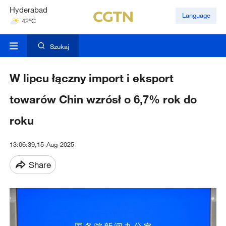
Hyderabad
Language
42°C
Mumbai
31°C
Szukaj
W lipcu łączny import i eksport
towarów Chin wzrósł o 6,7% rok do
roku
13:06:39,15-Aug-2025
Share