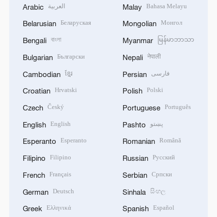
العربية
Bahasa Melayu
Arabic
Malay
Беларуская
Монгол
Belarusian
Mongolian
বাংলা
မြန်မာဘာသာ
Bengali
Myanmar
Български
नेपाली
Bulgarian
Nepali
ខ្មែរ
فارسی
Cambodian
Persian
Hrvatski
Polski
Croatian
Polish
Český
Português
Czech
Portuguese
English
پښتو
English
Pashto
Esperanto
Română
Esperanto
Romanian
Filipino
Русский
Filipino
Russian
Français
Српски
French
Serbian
Deutsch
සිංහල
German
Sinhala
Ελληνικά
Español
Greek
Spanish