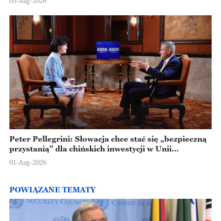
03-Aug-2026
Peter Pellegrini: Słowacja chce stać się „bezpieczną
przystanią” dla chińskich inwestycji w Unii
Europejskiej
01-Aug-2026
POWIĄZANE TEMATY