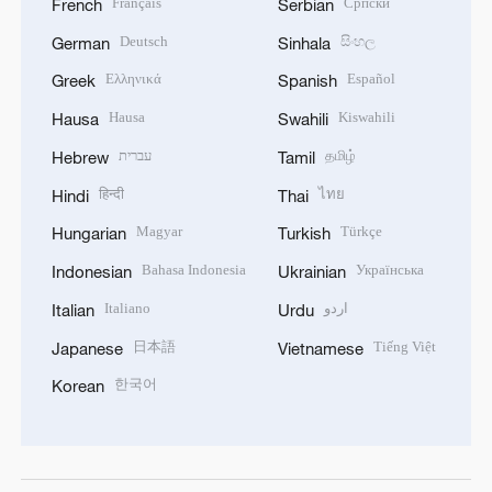
Français
Српски
French
Serbian
Deutsch
සිංහල
German
Sinhala
Ελληνικά
Español
Greek
Spanish
Hausa
Kiswahili
Hausa
Swahili
עברית
தமிழ்
Hebrew
Tamil
हिन्दी
ไทย
Hindi
Thai
Magyar
Türkçe
Hungarian
Turkish
Bahasa Indonesia
Українська
Indonesian
Ukrainian
Italiano
اردو
Italian
Urdu
日本語
Tiếng Việt
Japanese
Vietnamese
한국어
Korean