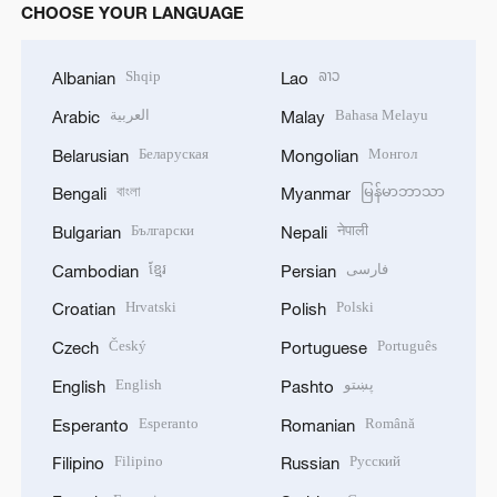
CHOOSE YOUR LANGUAGE
Shqip
ລາວ
Albanian
Lao
العربية
Bahasa Melayu
Arabic
Malay
Беларуская
Монгол
Belarusian
Mongolian
বাংলা
မြန်မာဘာသာ
Bengali
Myanmar
Български
नेपाली
Bulgarian
Nepali
ខ្មែរ
فارسی
Cambodian
Persian
Hrvatski
Polski
Croatian
Polish
Český
Português
Czech
Portuguese
English
پښتو
English
Pashto
Esperanto
Română
Esperanto
Romanian
Filipino
Русский
Filipino
Russian