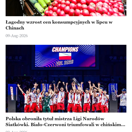
Łagodny wzrost cen konsumpcyjnych w lipcu w
Chinach
09-Aug-2026
Polska obroniła tytuł mistrza Ligi Narodów
Siatkówki. Biało-Czerwoni triumfowali w chińskim
Ningbo