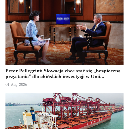
Peter Pellegrini: Słowacja chce stać się „bezpieczną
przystanią” dla chińskich inwestycji w Unii
Europejskiej
01-Aug-2026