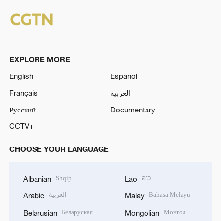
EXPLORE MORE
English
Español
Français
العربية
Русский
Documentary
CCTV+
CHOOSE YOUR LANGUAGE
Shqip
ລາວ
Albanian
Lao
العربية
Bahasa Melayu
Arabic
Malay
Беларуская
Монгол
Belarusian
Mongolian