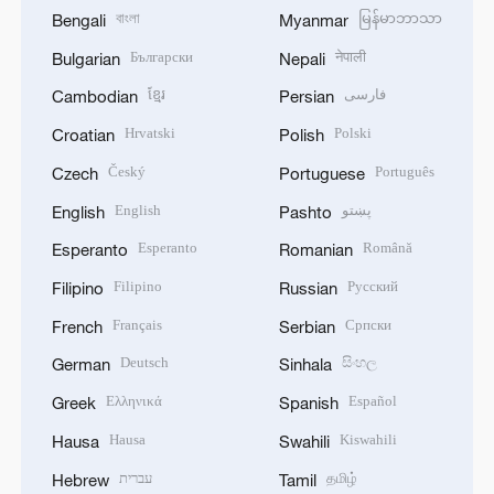
বাংলা
မြန်မာဘာသာ
Bengali
Myanmar
Български
नेपाली
Bulgarian
Nepali
ខ្មែរ
فارسی
Cambodian
Persian
Hrvatski
Polski
Croatian
Polish
Český
Português
Czech
Portuguese
English
پښتو
English
Pashto
Esperanto
Română
Esperanto
Romanian
Filipino
Русский
Filipino
Russian
Français
Српски
French
Serbian
Deutsch
සිංහල
German
Sinhala
Ελληνικά
Español
Greek
Spanish
Hausa
Kiswahili
Hausa
Swahili
עברית
தமிழ்
Hebrew
Tamil