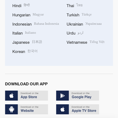
हिन्दी
ไทย
Hindi
Thai
Magyar
Türkçe
Hungarian
Turkish
Bahasa Indonesia
Українська
Indonesian
Ukrainian
Italiano
اردو
Italian
Urdu
日本語
Tiếng Việt
Japanese
Vietnamese
한국어
Korean
DOWNLOAD OUR APP