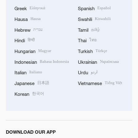
Ελληνικά
Español
Greek
Spanish
Hausa
Kiswahili
Hausa
Swahili
עברית
தமிழ்
Hebrew
Tamil
हिन्दी
ไทย
Hindi
Thai
Magyar
Türkçe
Hungarian
Turkish
Bahasa Indonesia
Українська
Indonesian
Ukrainian
Italiano
اردو
Italian
Urdu
日本語
Tiếng Việt
Japanese
Vietnamese
한국어
Korean
DOWNLOAD OUR APP