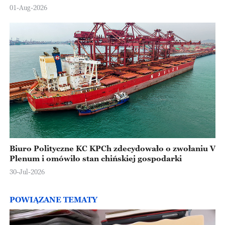
Europejskiej
01-Aug-2026
Biuro Polityczne KC KPCh zdecydowało o zwołaniu V
Plenum i omówiło stan chińskiej gospodarki
30-Jul-2026
POWIĄZANE TEMATY