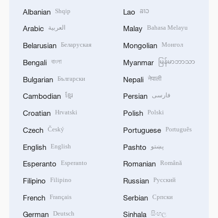
Shqip
ລາວ
Albanian
Lao
العربية
Bahasa Melayu
Arabic
Malay
Беларуская
Монгол
Belarusian
Mongolian
বাংলা
မြန်မာဘာသာ
Bengali
Myanmar
Български
नेपाली
Bulgarian
Nepali
ខ្មែរ
فارسی
Cambodian
Persian
Hrvatski
Polski
Croatian
Polish
Český
Português
Czech
Portuguese
English
پښتو
English
Pashto
Esperanto
Română
Esperanto
Romanian
Filipino
Русский
Filipino
Russian
Français
Српски
French
Serbian
Deutsch
සිංහල
German
Sinhala