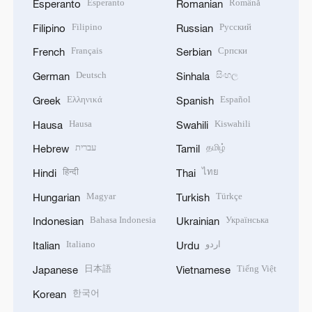
Esperanto
Română
Esperanto
Romanian
Filipino
Русский
Filipino
Russian
Français
Српски
French
Serbian
Deutsch
සිංහල
German
Sinhala
Ελληνικά
Español
Greek
Spanish
Hausa
Kiswahili
Hausa
Swahili
עברית
தமிழ்
Hebrew
Tamil
हिन्दी
ไทย
Hindi
Thai
Magyar
Türkçe
Hungarian
Turkish
Bahasa Indonesia
Українська
Indonesian
Ukrainian
Italiano
اردو
Italian
Urdu
日本語
Tiếng Việt
Japanese
Vietnamese
한국어
Korean