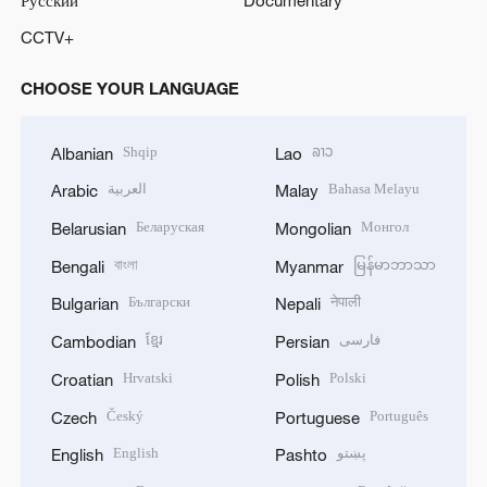
Русский
Documentary
CCTV+
CHOOSE YOUR LANGUAGE
Shqip
ລາວ
Albanian
Lao
العربية
Bahasa Melayu
Arabic
Malay
Беларуская
Монгол
Belarusian
Mongolian
বাংলা
မြန်မာဘာသာ
Bengali
Myanmar
Български
नेपाली
Bulgarian
Nepali
ខ្មែរ
فارسی
Cambodian
Persian
Hrvatski
Polski
Croatian
Polish
Český
Português
Czech
Portuguese
English
پښتو
English
Pashto