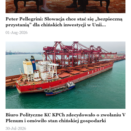
Peter Pellegrini: Słowacja chce stać się „bezpieczną
przystanią” dla chińskich inwestycji w Unii
Europejskiej
01-Aug-2026
Biuro Polityczne KC KPCh zdecydowało o zwołaniu V
Plenum i omówiło stan chińskiej gospodarki
30-Jul-2026