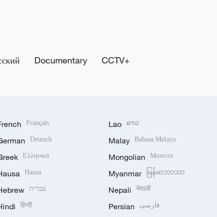
сский
Documentary
CCTV+
French
Français
Lao
ລາວ
German
Deutsch
Malay
Bahasa Melayu
Greek
Ελληνικά
Mongolian
Монгол
Hausa
Hausa
Myanmar
မြန်မာဘာသာ
Hebrew
עברית
Nepali
नेपाली
Hindi
हिन्दी
Persian
فارسی