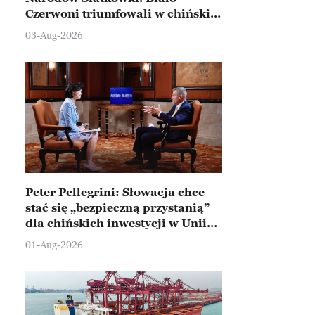
Czerwoni triumfowali w chińskim
Ningbo
03-Aug-2026
Peter Pellegrini: Słowacja chce
stać się „bezpieczną przystanią”
dla chińskich inwestycji w Unii
Europejskiej
01-Aug-2026