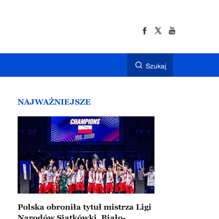
Szukaj
NAJWAŻNIEJSZE
Polska obroniła tytuł mistrza Ligi
Narodów Siatkówki. Biało-