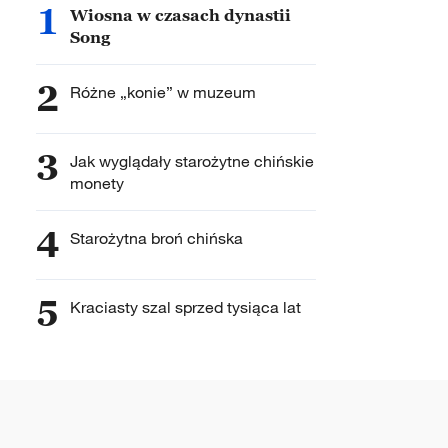
1
Wiosna w czasach dynastii
Song
2
Różne „konie” w muzeum
3
Jak wyglądały starożytne chińskie
monety
4
Starożytna broń chińska
5
Kraciasty szal sprzed tysiąca lat