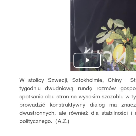
Play
Video
W stolicy Szwecji, Sztokholmie, Chiny i 
tygodniu dwudniową rundę rozmów gospoda
spotkanie obu stron na wysokim szczeblu w ty
prowadzić konstruktywny dialog ma znacze
dwustronnych, ale również dla stabilności i
politycznego.（A.Z.)