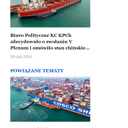
Biuro Polityczne KC KPCh
zdecydowało o zwołaniu V
Plenum i omówiło stan chińskiej
gospodarki
30-Jul-2026
POWIĄZANE TEMATY