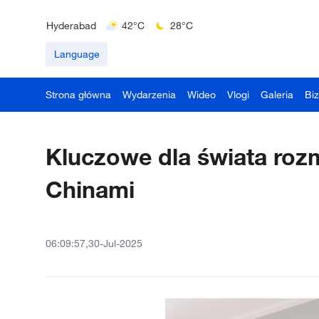
Delhi
36°C
23°C
Hyderabad
42°C
28°C
Mumbai
31°C
27°C
Language
Strona główna
Wydarzenia
Wideo
Vlogi
Galeria
Bi
Kluczowe dla świata ro
Chinami
06:09:57,30-Jul-2025