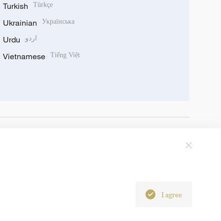
Turkish
Türkçe
Ukrainian
Українська
Urdu
اردو
Vietnamese
Tiếng Việt
I agree
6