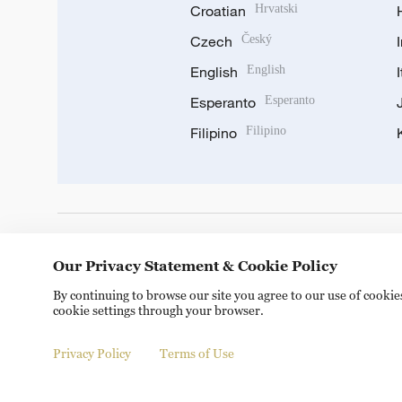
Croatian
Hrvatski
Czech
Český
English
English
Esperanto
Esperanto
Filipino
Filipino
DOWNLOAD OUR APP
Our Privacy Statement & Cookie Policy
By continuing to browse our site you agree to our use of cooki
cookie settings through your browser.
Privacy Policy
Terms of Use
Copyright © 2024 CGTN.
京ICP备20000184号
京公网安