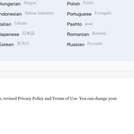
Hungarian
Magyar
Polish
Polski
Indonesian
Bahasa Indonesia
Portuguese
Português
Italian
Italiano
Pashto
پښتو
Japanese
日本語
Romanian
Română
Korean
한국어
Russian
Русский
es, revised Privacy Policy and Terms of Use. You can change your
备 11010502050052号
Disinformation report hotline: 010-8506146