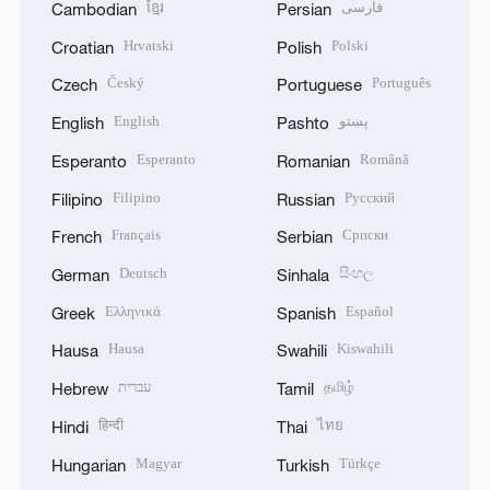
ខ្មែរ
فارسی
Cambodian
Persian
Hrvatski
Polski
Croatian
Polish
Český
Português
Czech
Portuguese
English
پښتو
English
Pashto
Esperanto
Română
Esperanto
Romanian
Filipino
Русский
Filipino
Russian
Français
Српски
French
Serbian
Deutsch
සිංහල
German
Sinhala
Ελληνικά
Español
Greek
Spanish
Hausa
Kiswahili
Hausa
Swahili
עברית
தமிழ்
Hebrew
Tamil
हिन्दी
ไทย
Hindi
Thai
Magyar
Türkçe
Hungarian
Turkish