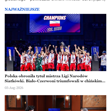
NAJWAŻNIEJSZE
Polska obroniła tytuł mistrza Ligi Narodów
Siatkówki. Biało-Czerwoni triumfowali w chińskim
Ningbo
03-Aug-2026