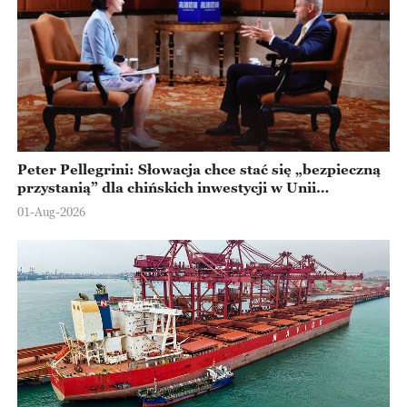
Peter Pellegrini: Słowacja chce stać się „bezpieczną
przystanią” dla chińskich inwestycji w Unii
Europejskiej
01-Aug-2026