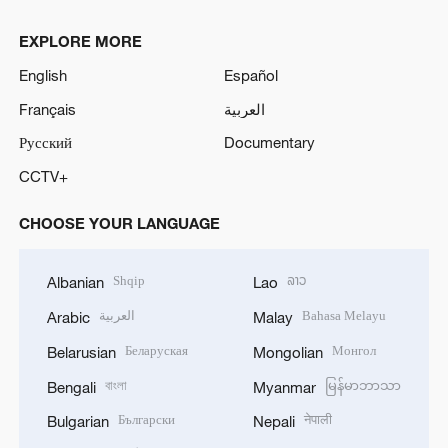
EXPLORE MORE
English
Español
Français
العربية
Русский
Documentary
CCTV+
CHOOSE YOUR LANGUAGE
Shqip
ລາວ
Albanian
Lao
العربية
Bahasa Melayu
Arabic
Malay
Беларуская
Монгол
Belarusian
Mongolian
বাংলা
မြန်မာဘာသာ
Bengali
Myanmar
Български
नेपाली
Bulgarian
Nepali