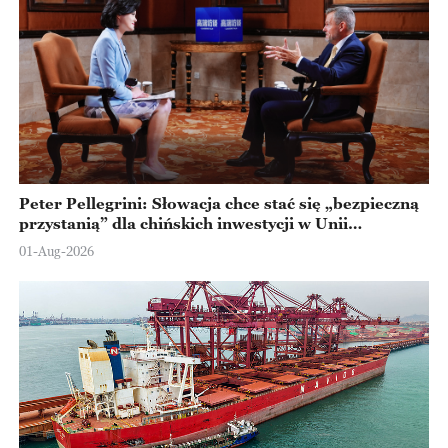
Peter Pellegrini: Słowacja chce stać się „bezpieczną
przystanią” dla chińskich inwestycji w Unii
Europejskiej
01-Aug-2026