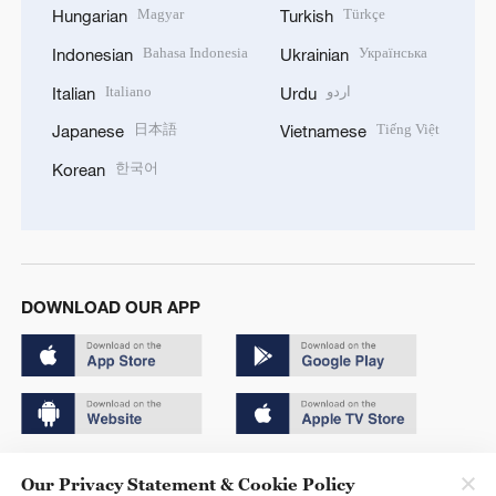
Magyar
Türkçe
Hungarian
Turkish
Bahasa Indonesia
Українська
Indonesian
Ukrainian
Italiano
اردو
Italian
Urdu
日本語
Tiếng Việt
Japanese
Vietnamese
한국어
Korean
DOWNLOAD OUR APP
Copyright © 2024 CGTN.
Our Privacy Statement & Cookie Policy