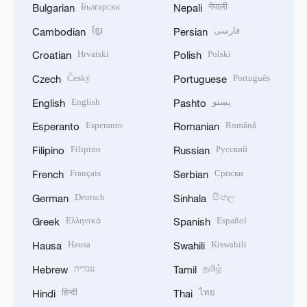
Български
नेपाली
Bulgarian
Nepali
ខ្មែរ
فارسی
Cambodian
Persian
Hrvatski
Polski
Croatian
Polish
Český
Português
Czech
Portuguese
English
پښتو
English
Pashto
Esperanto
Română
Esperanto
Romanian
Filipino
Русский
Filipino
Russian
Français
Српски
French
Serbian
Deutsch
සිංහල
German
Sinhala
Ελληνικά
Español
Greek
Spanish
Hausa
Kiswahili
Hausa
Swahili
עברית
தமிழ்
Hebrew
Tamil
हिन्दी
ไทย
Hindi
Thai