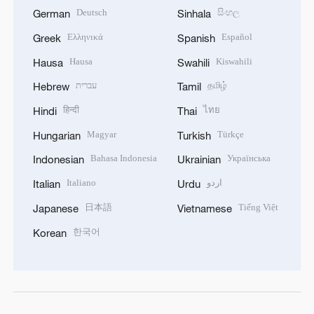
Deutsch
සිංහල
German
Sinhala
Ελληνικά
Español
Greek
Spanish
Hausa
Kiswahili
Hausa
Swahili
עברית
தமிழ்
Hebrew
Tamil
हिन्दी
ไทย
Hindi
Thai
Magyar
Türkçe
Hungarian
Turkish
Bahasa Indonesia
Українська
Indonesian
Ukrainian
Italiano
اردو
Italian
Urdu
日本語
Tiếng Việt
Japanese
Vietnamese
한국어
Korean