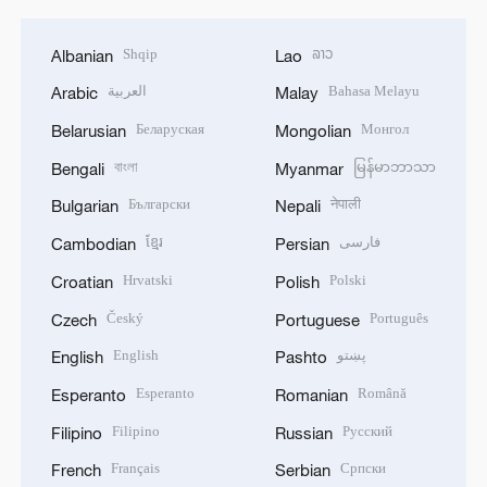
Shqip
ລາວ
Albanian
Lao
العربية
Bahasa Melayu
Arabic
Malay
Беларуская
Монгол
Belarusian
Mongolian
বাংলা
မြန်မာဘာသာ
Bengali
Myanmar
Български
नेपाली
Bulgarian
Nepali
ខ្មែរ
فارسی
Cambodian
Persian
Hrvatski
Polski
Croatian
Polish
Český
Português
Czech
Portuguese
English
پښتو
English
Pashto
Esperanto
Română
Esperanto
Romanian
Filipino
Русский
Filipino
Russian
Français
Српски
French
Serbian