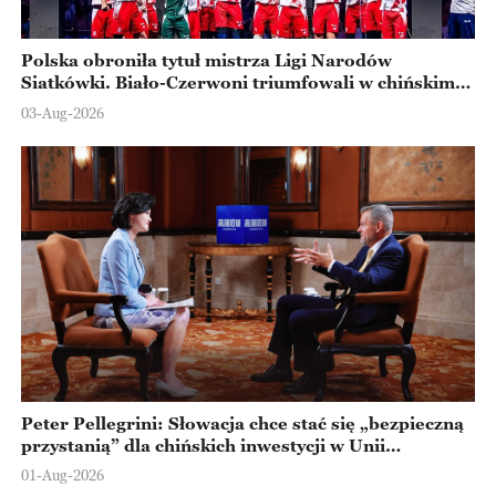
Polska obroniła tytuł mistrza Ligi Narodów
Siatkówki. Biało-Czerwoni triumfowali w chińskim
Ningbo
03-Aug-2026
Peter Pellegrini: Słowacja chce stać się „bezpieczną
przystanią” dla chińskich inwestycji w Unii
Europejskiej
01-Aug-2026