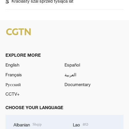
5
Kraciasty szal sprzed tysiąca lat
EXPLORE MORE
English
Español
Français
العربية
Русский
Documentary
CCTV+
CHOOSE YOUR LANGUAGE
Shqip
ລາວ
Albanian
Lao