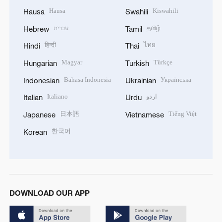
Hausa
Kiswahili
Hausa
Swahili
עברית
தமிழ்
Hebrew
Tamil
हिन्दी
ไทย
Hindi
Thai
Magyar
Türkçe
Hungarian
Turkish
Bahasa Indonesia
Українська
Indonesian
Ukrainian
Italiano
اردو
Italian
Urdu
日本語
Tiếng Việt
Japanese
Vietnamese
한국어
Korean
DOWNLOAD OUR APP