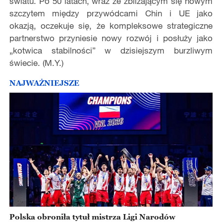
światu. Po 50 latach, wraz ze zbliżającym się nowym
szczytem między przywódcami Chin i UE jako
okazją, oczekuje się, że kompleksowe strategiczne
partnerstwo przyniesie nowy rozwój i posłuży jako
„kotwica stabilności” w dzisiejszym burzliwym
świecie. (M.Y.)
NAJWAŻNIEJSZE
Polska obroniła tytuł mistrza Ligi Narodów