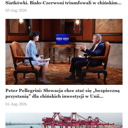
Siatkówki. Biało-Czerwoni triumfowali w chińskim
Ningbo
03-Aug-2026
Peter Pellegrini: Słowacja chce stać się „bezpieczną
przystanią” dla chińskich inwestycji w Unii
Europejskiej
01-Aug-2026