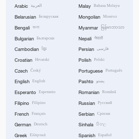
العربية
Bahasa Melayu
Arabic
Malay
Беларуская
Монгол
Belarusian
Mongolian
বাংলা
မြန်မာဘာသာ
Bengali
Myanmar
Български
नेपाली
Bulgarian
Nepali
ខ្មែរ
فارسی
Cambodian
Persian
Hrvatski
Polski
Croatian
Polish
Český
Português
Czech
Portuguese
English
پښتو
English
Pashto
Esperanto
Română
Esperanto
Romanian
Filipino
Русский
Filipino
Russian
Français
Српски
French
Serbian
Deutsch
සිංහල
German
Sinhala
Ελληνικά
Español
Greek
Spanish