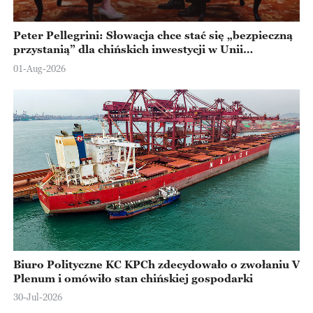
Peter Pellegrini: Słowacja chce stać się „bezpieczną
przystanią” dla chińskich inwestycji w Unii
Europejskiej
01-Aug-2026
Biuro Polityczne KC KPCh zdecydowało o zwołaniu V
Plenum i omówiło stan chińskiej gospodarki
30-Jul-2026