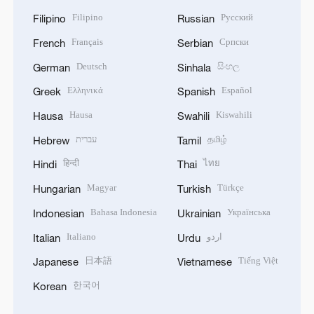
Filipino
Русский
Filipino
Russian
Français
Српски
French
Serbian
Deutsch
සිංහල
German
Sinhala
Ελληνικά
Español
Greek
Spanish
Hausa
Kiswahili
Hausa
Swahili
עברית
தமிழ்
Hebrew
Tamil
हिन्दी
ไทย
Hindi
Thai
Magyar
Türkçe
Hungarian
Turkish
Bahasa Indonesia
Українська
Indonesian
Ukrainian
Italiano
اردو
Italian
Urdu
日本語
Tiếng Việt
Japanese
Vietnamese
한국어
Korean