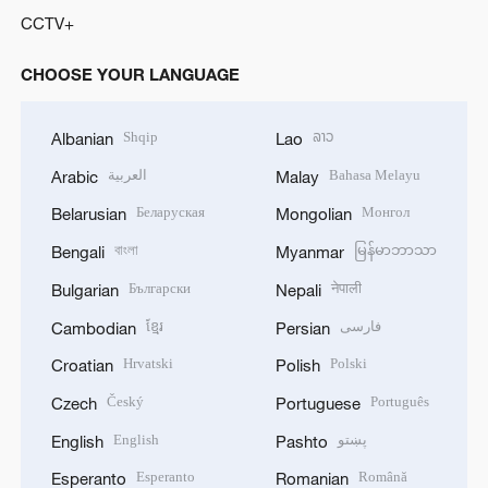
CCTV+
CHOOSE YOUR LANGUAGE
Shqip
ລາວ
Albanian
Lao
العربية
Bahasa Melayu
Arabic
Malay
Беларуская
Монгол
Belarusian
Mongolian
বাংলা
မြန်မာဘာသာ
Bengali
Myanmar
Български
नेपाली
Bulgarian
Nepali
ខ្មែរ
فارسی
Cambodian
Persian
Hrvatski
Polski
Croatian
Polish
Český
Português
Czech
Portuguese
English
پښتو
English
Pashto
Esperanto
Română
Esperanto
Romanian