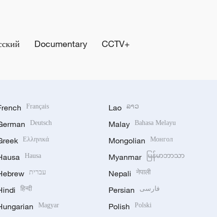
сский
Documentary
CCTV+
French
Français
Lao
ລາວ
German
Deutsch
Malay
Bahasa Melayu
Greek
Ελληνικά
Mongolian
Монгол
Hausa
Hausa
Myanmar
မြန်မာဘာသာ
Hebrew
עברית
Nepali
नेपाली
Hindi
हिन्दी
Persian
فارسی
Hungarian
Magyar
Polish
Polski