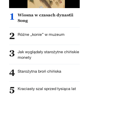
1
Wiosna w czasach dynastii
Song
2
Różne „konie” w muzeum
3
Jak wyglądały starożytne chińskie
monety
4
Starożytna broń chińska
5
Kraciasty szal sprzed tysiąca lat