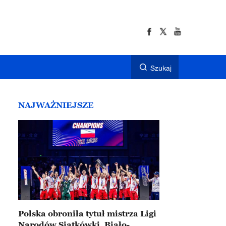
Szukaj
NAJWAŻNIEJSZE
Polska obroniła tytuł mistrza Ligi
Narodów Siatkówki. Biało-