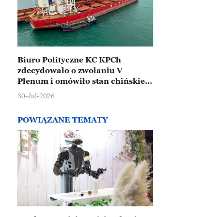
Biuro Polityczne KC KPCh
zdecydowało o zwołaniu V
Plenum i omówiło stan chińskiej
gospodarki
30-Jul-2026
POWIĄZANE TEMATY