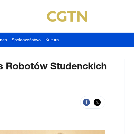
znes
Społeczeństwo
Kultura
rs Robotów Studenckich