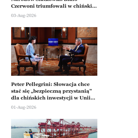
Czerwoni triumfowali w chińskim
Ningbo
03-Aug-2026
Peter Pellegrini: Słowacja chce
stać się „bezpieczną przystanią”
dla chińskich inwestycji w Unii
Europejskiej
01-Aug-2026