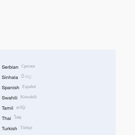
Serbian
Српски
Sinhala
සිංහල
Spanish
Español
Swahili
Kiswahili
Tamil
தமிழ்
Thai
ไทย
Turkish
Türkçe