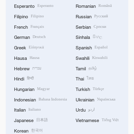
Esperanto
Română
Esperanto
Romanian
Filipino
Русский
Filipino
Russian
Français
Српски
French
Serbian
Deutsch
සිංහල
German
Sinhala
Ελληνικά
Español
Greek
Spanish
Hausa
Kiswahili
Hausa
Swahili
עברית
தமிழ்
Hebrew
Tamil
हिन्दी
ไทย
Hindi
Thai
Magyar
Türkçe
Hungarian
Turkish
Bahasa Indonesia
Українська
Indonesian
Ukrainian
Italiano
اردو
Italian
Urdu
日本語
Tiếng Việt
Japanese
Vietnamese
한국어
Korean