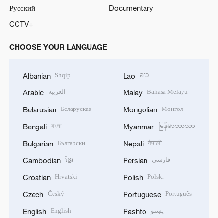
Русский
Documentary
CCTV+
CHOOSE YOUR LANGUAGE
Shqip
ລາວ
Albanian
Lao
العربية
Bahasa Melayu
Arabic
Malay
Беларуская
Монгол
Belarusian
Mongolian
বাংলা
မြန်မာဘာသာ
Bengali
Myanmar
Български
नेपाली
Bulgarian
Nepali
ខ្មែរ
فارسی
Cambodian
Persian
Hrvatski
Polski
Croatian
Polish
Český
Português
Czech
Portuguese
English
پښتو
English
Pashto