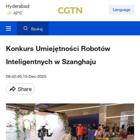
Mumbai
Language
31°C
Kuala Lumpur
31°C
Szukaj
Konkurs Umiejętności Robotów
Inteligentnych w Szanghaju
08:42:40,15-Dec-2025
Share