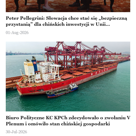
Peter Pellegrini: Słowacja chce stać się „bezpieczną
przystanią” dla chińskich inwestycji w Unii
Europejskiej
01-Aug-2026
Biuro Polityczne KC KPCh zdecydowało o zwołaniu V
Plenum i omówiło stan chińskiej gospodarki
30-Jul-2026