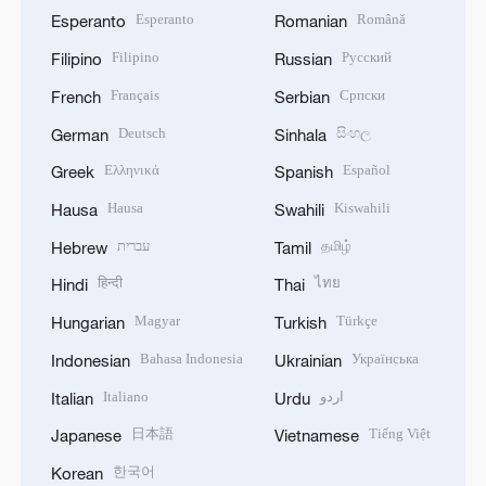
Esperanto
Română
Esperanto
Romanian
Filipino
Русский
Filipino
Russian
Français
Српски
French
Serbian
Deutsch
සිංහල
German
Sinhala
Ελληνικά
Español
Greek
Spanish
Hausa
Kiswahili
Hausa
Swahili
עברית
தமிழ்
Hebrew
Tamil
हिन्दी
ไทย
Hindi
Thai
Magyar
Türkçe
Hungarian
Turkish
Bahasa Indonesia
Українська
Indonesian
Ukrainian
Italiano
اردو
Italian
Urdu
日本語
Tiếng Việt
Japanese
Vietnamese
한국어
Korean