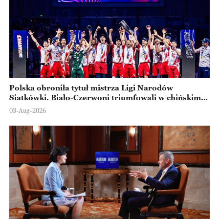
Polska obroniła tytuł mistrza Ligi Narodów
Siatkówki. Biało-Czerwoni triumfowali w chińskim
Ningbo
03-Aug-2026