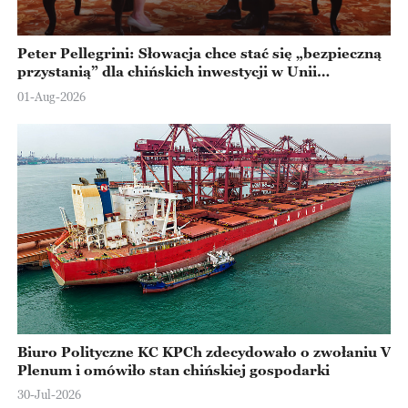
Peter Pellegrini: Słowacja chce stać się „bezpieczną
przystanią” dla chińskich inwestycji w Unii
Europejskiej
01-Aug-2026
Biuro Polityczne KC KPCh zdecydowało o zwołaniu V
Plenum i omówiło stan chińskiej gospodarki
30-Jul-2026