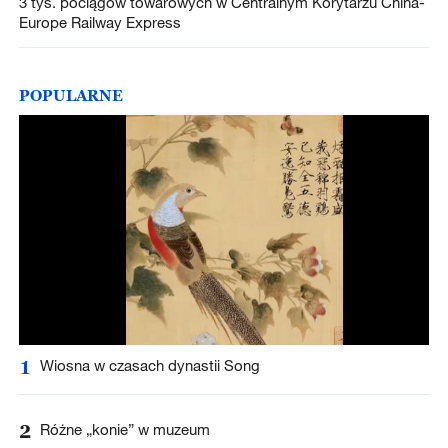
3 tys. pociągów towarowych w Centralnym Korytarzu China-
Europe Railway Express
POPULARNE
1
Wiosna w czasach dynastii Song
2
Różne „konie” w muzeum