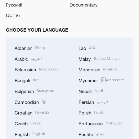
Русский
Documentary
CCTV+
CHOOSE YOUR LANGUAGE
Shqip
ລາວ
Albanian
Lao
العربية
Bahasa Melayu
Arabic
Malay
Беларуская
Монгол
Belarusian
Mongolian
বাংলা
မြန်မာဘာသာ
Bengali
Myanmar
Български
नेपाली
Bulgarian
Nepali
ខ្មែរ
فارسی
Cambodian
Persian
Hrvatski
Polski
Croatian
Polish
Český
Português
Czech
Portuguese
English
پښتو
English
Pashto