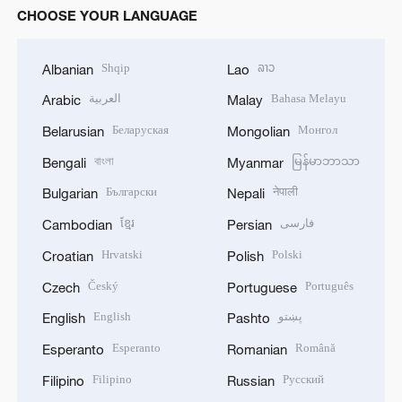
CHOOSE YOUR LANGUAGE
Shqip
ລາວ
Albanian
Lao
العربية
Bahasa Melayu
Arabic
Malay
Беларуская
Монгол
Belarusian
Mongolian
বাংলা
မြန်မာဘာသာ
Bengali
Myanmar
Български
नेपाली
Bulgarian
Nepali
ខ្មែរ
فارسی
Cambodian
Persian
Hrvatski
Polski
Croatian
Polish
Český
Português
Czech
Portuguese
English
پښتو
English
Pashto
Esperanto
Română
Esperanto
Romanian
Filipino
Русский
Filipino
Russian