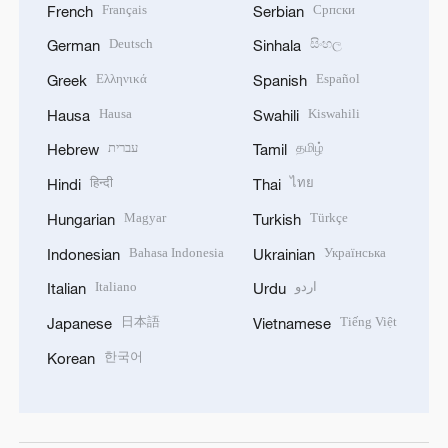
Français
Српски
French
Serbian
Deutsch
සිංහල
German
Sinhala
Ελληνικά
Español
Greek
Spanish
Hausa
Kiswahili
Hausa
Swahili
עברית
தமிழ்
Hebrew
Tamil
हिन्दी
ไทย
Hindi
Thai
Magyar
Türkçe
Hungarian
Turkish
Bahasa Indonesia
Українська
Indonesian
Ukrainian
Italiano
اردو
Italian
Urdu
日本語
Tiếng Việt
Japanese
Vietnamese
한국어
Korean