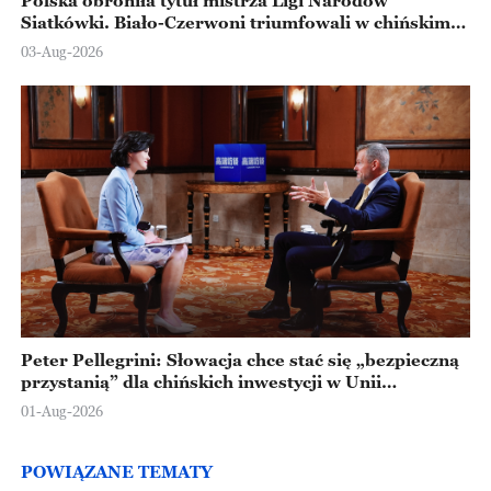
Polska obroniła tytuł mistrza Ligi Narodów
Siatkówki. Biało-Czerwoni triumfowali w chińskim
Ningbo
03-Aug-2026
Peter Pellegrini: Słowacja chce stać się „bezpieczną
przystanią” dla chińskich inwestycji w Unii
Europejskiej
01-Aug-2026
POWIĄZANE TEMATY