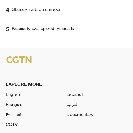
4
Starożytna broń chińska
5
Kraciasty szal sprzed tysiąca lat
EXPLORE MORE
English
Español
Français
العربية
Русский
Documentary
CCTV+