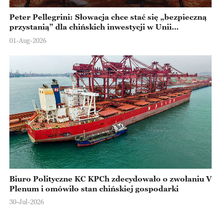
Peter Pellegrini: Słowacja chce stać się „bezpieczną
przystanią” dla chińskich inwestycji w Unii
Europejskiej
01-Aug-2026
Biuro Polityczne KC KPCh zdecydowało o zwołaniu V
Plenum i omówiło stan chińskiej gospodarki
30-Jul-2026