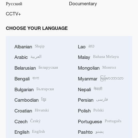
Русский
Documentary
CCTV+
CHOOSE YOUR LANGUAGE
Shqip
ລາວ
Albanian
Lao
العربية
Bahasa Melayu
Arabic
Malay
Беларуская
Монгол
Belarusian
Mongolian
বাংলা
မြန်မာဘာသာ
Bengali
Myanmar
Български
नेपाली
Bulgarian
Nepali
ខ្មែរ
فارسی
Cambodian
Persian
Hrvatski
Polski
Croatian
Polish
Český
Português
Czech
Portuguese
English
پښتو
English
Pashto