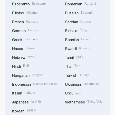
Esperanto
Română
Esperanto
Romanian
Filipino
Русский
Filipino
Russian
Français
Српски
French
Serbian
Deutsch
සිංහල
German
Sinhala
Ελληνικά
Español
Greek
Spanish
Hausa
Kiswahili
Hausa
Swahili
עברית
தமிழ்
Hebrew
Tamil
हिन्दी
ไทย
Hindi
Thai
Magyar
Türkçe
Hungarian
Turkish
Bahasa Indonesia
Українська
Indonesian
Ukrainian
Italiano
اردو
Italian
Urdu
日本語
Tiếng Việt
Japanese
Vietnamese
한국어
Korean