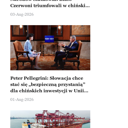
Czerwoni triumfowali w chińskim
Ningbo
03-Aug-2026
Peter Pellegrini: Słowacja chce
stać się „bezpieczną przystanią”
dla chińskich inwestycji w Unii
Europejskiej
01-Aug-2026