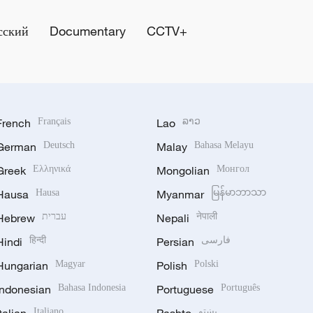
сский
Documentary
CCTV+
French
Français
Lao
ລາວ
German
Deutsch
Malay
Bahasa Melayu
Greek
Ελληνικά
Mongolian
Монгол
Hausa
Hausa
Myanmar
မြန်မာဘာသာ
Hebrew
עברית
Nepali
नेपाली
Hindi
हिन्दी
Persian
فارسی
Hungarian
Magyar
Polish
Polski
Indonesian
Bahasa Indonesia
Portuguese
Português
Italiano
پښتو