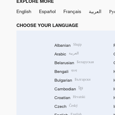
EXPLORE MORE
English
Español
Français
العربية
Ру
CHOOSE YOUR LANGUAGE
Albanian
Shqip
Arabic
العربية
Belarusian
Беларуская
Bengali
বাংলা
Bulgarian
Български
Cambodian
ខ្មែរ
Croatian
Hrvatski
Czech
Český
English