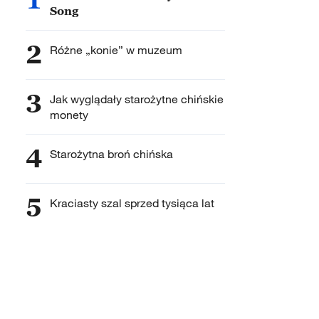
Song
2
Różne „konie” w muzeum
3
Jak wyglądały starożytne chińskie
monety
4
Starożytna broń chińska
5
Kraciasty szal sprzed tysiąca lat