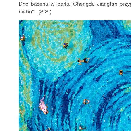
Dno basenu w parku Chengdu Jiangtan przy
niebo". (S.S.)