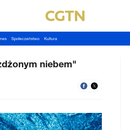
znes
Społeczeństwo
Kultura
eżdżonym niebem"