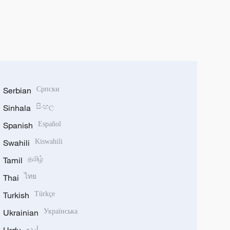
Serbian
Српски
Sinhala
සිංහල
Spanish
Español
Swahili
Kiswahili
Tamil
தமிழ்
Thai
ไทย
Turkish
Türkçe
Ukrainian
Українська
اردو