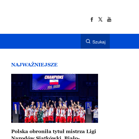
Szukaj
NAJWAŻNIEJSZE
Polska obroniła tytuł mistrza Ligi
Narodów Siatkówki. Biało-