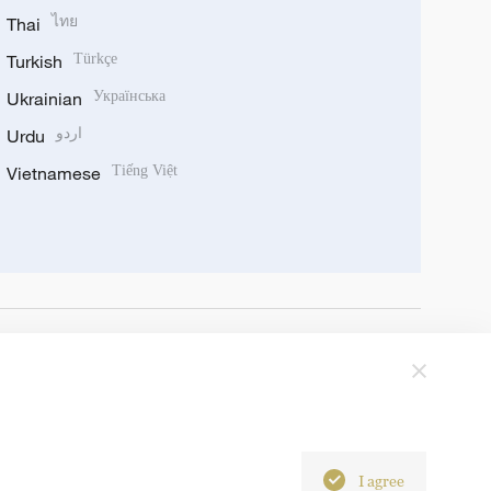
Thai
ไทย
Turkish
Türkçe
Ukrainian
Українська
Urdu
اردو
Vietnamese
Tiếng Việt
I agree
6