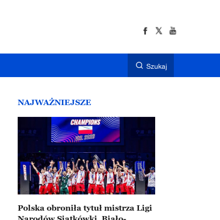
Szukaj
NAJWAŻNIEJSZE
Polska obroniła tytuł mistrza Ligi
Narodów Siatkówki. Biało-