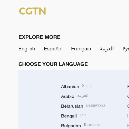
EXPLORE MORE
English
Español
Français
العربية
Ру
CHOOSE YOUR LANGUAGE
Albanian
Shqip
Arabic
العربية
Belarusian
Беларуская
Bengali
বাংলা
Bulgarian
Български