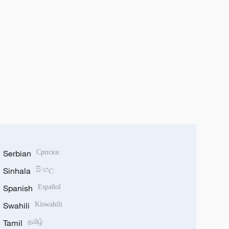
Serbian
Српски
Sinhala
සිංහල
Spanish
Español
Swahili
Kiswahili
Tamil
தமிழ்