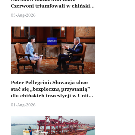
Czerwoni triumfowali w chińskim
Ningbo
03-Aug-2026
Peter Pellegrini: Słowacja chce
stać się „bezpieczną przystanią”
dla chińskich inwestycji w Unii
Europejskiej
01-Aug-2026