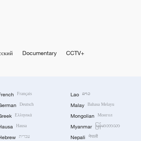
сский
Documentary
CCTV+
French
Français
Lao
ລາວ
German
Deutsch
Malay
Bahasa Melayu
Greek
Ελληνικά
Mongolian
Монгол
Hausa
Hausa
Myanmar
မြန်မာဘာသာ
Hebrew
עברית
Nepali
नेपाली