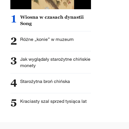
1
Wiosna w czasach dynastii
Song
2
Różne „konie” w muzeum
3
Jak wyglądały starożytne chińskie
monety
4
Starożytna broń chińska
5
Kraciasty szal sprzed tysiąca lat