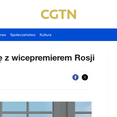
znes
Społeczeństwo
Kultura
ę z wicepremierem Rosji