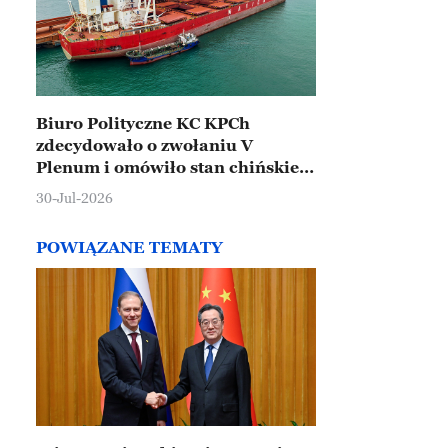
Biuro Polityczne KC KPCh
zdecydowało o zwołaniu V
Plenum i omówiło stan chińskiej
gospodarki
30-Jul-2026
POWIĄZANE TEMATY