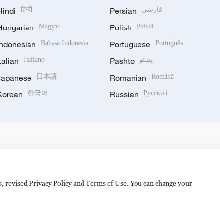
Hindi
हिन्दी
Persian
فارسی
Hungarian
Magyar
Polish
Polski
Indonesian
Bahasa Indonesia
Portuguese
Português
Italian
Italiano
Pashto
پښتو
Japanese
日本語
Romanian
Română
Korean
한국어
Russian
Русский
es, revised Privacy Policy and Terms of Use. You can change your
备 11010502050052号
Disinformation report hotline: 010-8506146