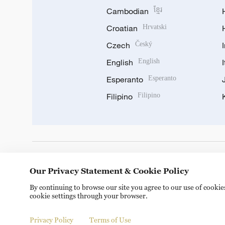
Cambodian
ខ្មែរ
Croatian
Hrvatski
Czech
Český
English
English
Esperanto
Esperanto
Filipino
Filipino
DOWNLOAD OUR APP
Our Privacy Statement & Cookie Policy
By continuing to browse our site you agree to our use of cooki
cookie settings through your browser.
Privacy Policy
Terms of Use
Copyright © 2024 CGTN.
京ICP备20000184号
京公网安