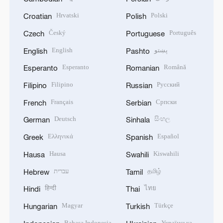
Hrvatski
Polski
Croatian
Polish
Český
Português
Czech
Portuguese
English
پښتو
English
Pashto
Esperanto
Română
Esperanto
Romanian
Filipino
Русский
Filipino
Russian
Français
Српски
French
Serbian
Deutsch
සිංහල
German
Sinhala
Ελληνικά
Español
Greek
Spanish
Hausa
Kiswahili
Hausa
Swahili
עברית
தமிழ்
Hebrew
Tamil
हिन्दी
ไทย
Hindi
Thai
Magyar
Türkçe
Hungarian
Turkish
Bahasa Indonesia
Українська