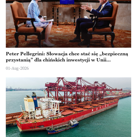
Peter Pellegrini: Słowacja chce stać się „bezpieczną
przystanią” dla chińskich inwestycji w Unii
Europejskiej
01-Aug-2026