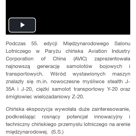
Play
Podczas 55. edycji Międzynarodowego Salonu
Video
Lotniczego w Paryżu chińska Aviation Industry
Corporation of China (AVIC) zaprezentowała
najnowszą generację samolotów bojowych i
transportowych. Wśród wystawionych maszyn
znalazły się m.in. nowoczesne myśliwce stealth J-
35A i J-20, ciężki samolot transportowy Y-20 oraz
ś
mig
łowiec wielozadaniowy Z-20.
Chińska ekspozycja wywołał
a du
że zainteresowanie,
podkreślając rosnący potencjał innowacyjny i
techniczny chińskiego przemysłu lotniczego na arenie
międzynarodowej. (S.S.)