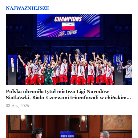
NAJWAŻNIEJSZE
Polska obroniła tytuł mistrza Ligi Narodów
Siatkówki. Biało-Czerwoni triumfowali w chińskim
Ningbo
03-Aug-2026