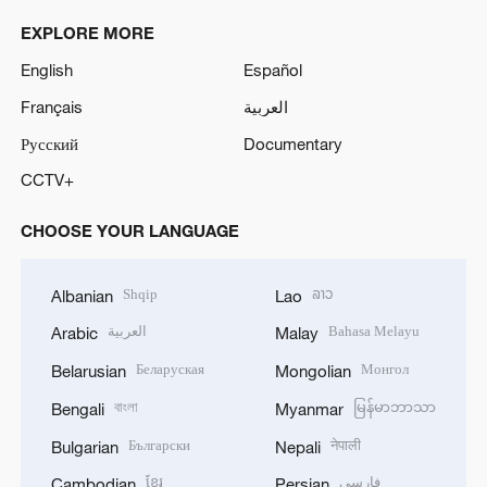
EXPLORE MORE
English
Español
Français
العربية
Русский
Documentary
CCTV+
CHOOSE YOUR LANGUAGE
Shqip
ລາວ
Albanian
Lao
العربية
Bahasa Melayu
Arabic
Malay
Беларуская
Монгол
Belarusian
Mongolian
বাংলা
မြန်မာဘာသာ
Bengali
Myanmar
Български
नेपाली
Bulgarian
Nepali
ខ្មែរ
فارسی
Cambodian
Persian