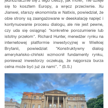
jednoznacznie się z tego cieszy, jak mówi, nie dzieje
się to kosztem Europy, a wręcz przeciwnie. Xu
Jianwei, starszy ekonomista w Natixis, powiedział, że
obie strony są zaangażowane w deeskalację napięć i
kontynuowanie procesu dialogu, ale nie jest pewne,
czy uda się osiągnąć "konkretne porozumienie lub
istotny przełom". Richard Hunter, menedżer rynku na
internetowej platformie inwestycyjnej w Wielkiej
Brytanii, powiedział: "Konstruktywny dialog
amerykańsko-chiński wzmocnił fundamenty rynku,
ponieważ inwestorzy oczekują, że najgorsza burza
celna może być już za nami". ” (S.S.)