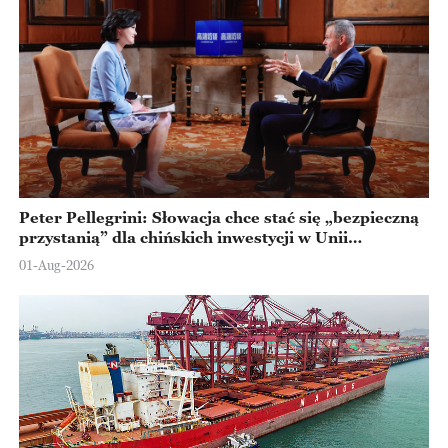
Peter Pellegrini: Słowacja chce stać się „bezpieczną
przystanią” dla chińskich inwestycji w Unii
Europejskiej
01-Aug-2026