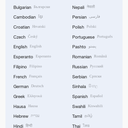
Български
नेपाली
Bulgarian
Nepali
ខ្មែរ
فارسی
Cambodian
Persian
Hrvatski
Polski
Croatian
Polish
Český
Português
Czech
Portuguese
English
پښتو
English
Pashto
Esperanto
Română
Esperanto
Romanian
Filipino
Русский
Filipino
Russian
Français
Српски
French
Serbian
Deutsch
සිංහල
German
Sinhala
Ελληνικά
Español
Greek
Spanish
Hausa
Kiswahili
Hausa
Swahili
עברית
தமிழ்
Hebrew
Tamil
हिन्दी
ไทย
Hindi
Thai