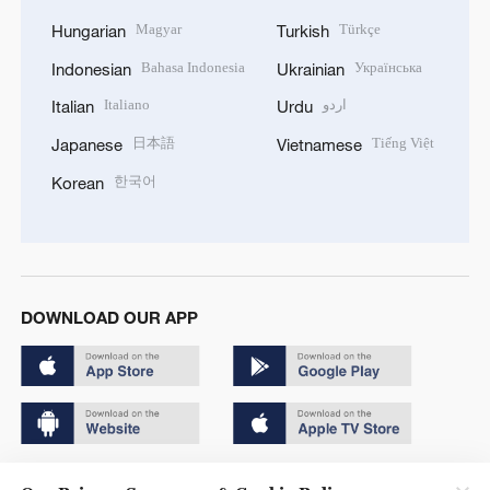
Magyar
Türkçe
Hungarian
Turkish
Bahasa Indonesia
Українська
Indonesian
Ukrainian
Italiano
اردو
Italian
Urdu
日本語
Tiếng Việt
Japanese
Vietnamese
한국어
Korean
DOWNLOAD OUR APP
Copyright © 2024 CGTN.