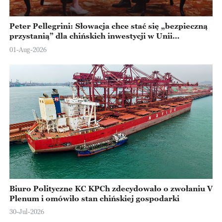
Peter Pellegrini: Słowacja chce stać się „bezpieczną
przystanią” dla chińskich inwestycji w Unii
Europejskiej
01-Aug-2026
Biuro Polityczne KC KPCh zdecydowało o zwołaniu V
Plenum i omówiło stan chińskiej gospodarki
30-Jul-2026