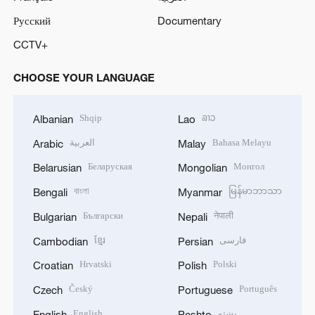
Русский
Documentary
CCTV+
CHOOSE YOUR LANGUAGE
Shqip
ລາວ
Albanian
Lao
العربية
Bahasa Melayu
Arabic
Malay
Беларуская
Монгол
Belarusian
Mongolian
বাংলা
မြန်မာဘာသာ
Bengali
Myanmar
Български
नेपाली
Bulgarian
Nepali
ខ្មែរ
فارسی
Cambodian
Persian
Hrvatski
Polski
Croatian
Polish
Český
Português
Czech
Portuguese
English
پښتو
English
Pashto