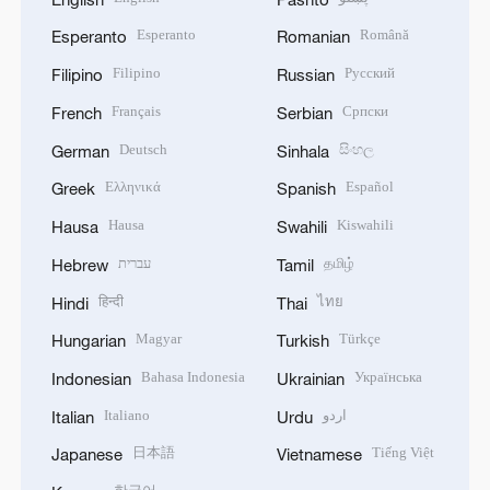
Esperanto
Română
Esperanto
Romanian
Filipino
Русский
Filipino
Russian
Français
Српски
French
Serbian
Deutsch
සිංහල
German
Sinhala
Ελληνικά
Español
Greek
Spanish
Hausa
Kiswahili
Hausa
Swahili
עברית
தமிழ்
Hebrew
Tamil
हिन्दी
ไทย
Hindi
Thai
Magyar
Türkçe
Hungarian
Turkish
Bahasa Indonesia
Українська
Indonesian
Ukrainian
Italiano
اردو
Italian
Urdu
日本語
Tiếng Việt
Japanese
Vietnamese