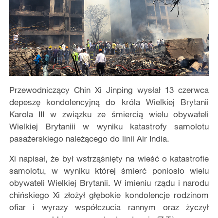
Przewodniczący Chin Xi Jinping wysłał 13 czerwca
depeszę kondolencyjną do króla Wielkiej Brytanii
Karola III w związku ze śmiercią wielu obywateli
Wielkiej Brytaniii w wyniku katastrofy samolotu
pasażerskiego należącego do linii Air India.
Xi napisał, że był wstrząśnięty na wieść o katastrofie
samolotu, w wyniku której śmierć poniosło wielu
obywateli Wielkiej Brytanii. W imieniu rządu i narodu
chińskiego Xi złożył głębokie kondolencje rodzinom
ofiar i wyrazy współczucia rannym oraz życzył