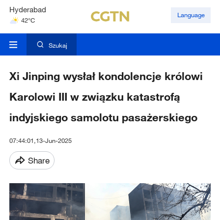
Hyderabad
Language
42°C
Mumbai
31°C
Szukaj
Xi Jinping wysłał kondolencje królowi
Karolowi III w związku katastrofą
indyjskiego samolotu pasażerskiego
07:44:01,13-Jun-2025
Share