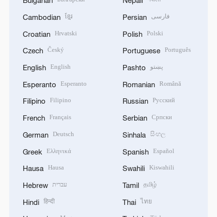
Bulgarian
Nepali
ខ្មែរ
فارسی
Cambodian
Persian
Hrvatski
Polski
Croatian
Polish
Český
Português
Czech
Portuguese
English
پښتو
English
Pashto
Esperanto
Română
Esperanto
Romanian
Filipino
Русский
Filipino
Russian
Français
Српски
French
Serbian
Deutsch
සිංහල
German
Sinhala
Ελληνικά
Español
Greek
Spanish
Hausa
Kiswahili
Hausa
Swahili
עברית
தமிழ்
Hebrew
Tamil
हिन्दी
ไทย
Hindi
Thai