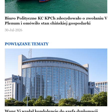
Biuro Polityczne KC KPCh zdecydowało o zwołaniu V
Plenum i omówiło stan chińskiej gospodarki
30-Jul-2026
POWIĄZANE TEMATY
Wang Yi wysłał kondolencje do szefa dyplomacji