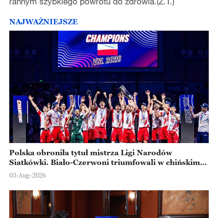
rannym szybkiego powrotu do zdrowia.(Z.T.)
NAJWAŻNIEJSZE
Polska obroniła tytuł mistrza Ligi Narodów
Siatkówki. Biało-Czerwoni triumfowali w chińskim
Ningbo
03-Aug-2026