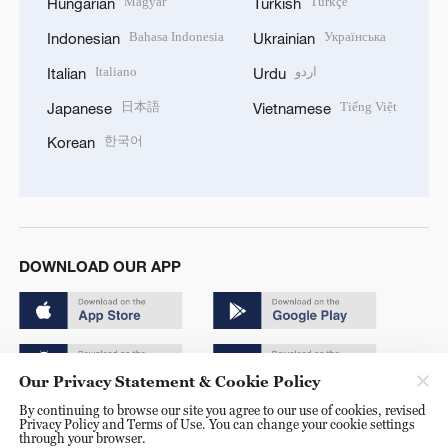
Magyar
Türkçe
Hungarian
Turkish
Bahasa Indonesia
Українська
Indonesian
Ukrainian
Italiano
اردو
Italian
Urdu
日本語
Tiếng Việt
Japanese
Vietnamese
한국어
Korean
DOWNLOAD OUR APP
Our Privacy Statement & Cookie Policy
By continuing to browse our site you agree to our use of cookies, revised
Copyright © 2024 CGTN.
Privacy Policy and Terms of Use. You can change your cookie settings
through your browser.
京ICP备20000184号