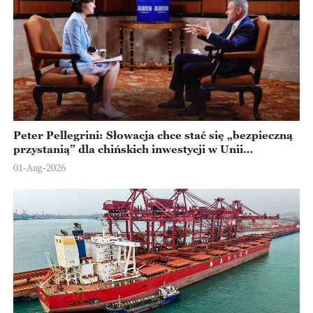
Peter Pellegrini: Słowacja chce stać się „bezpieczną
przystanią” dla chińskich inwestycji w Unii
Europejskiej
01-Aug-2026