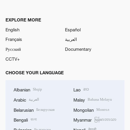
EXPLORE MORE
English
Español
Français
العربية
Русский
Documentary
CCTV+
CHOOSE YOUR LANGUAGE
Shqip
ລາວ
Albanian
Lao
العربية
Bahasa Melayu
Arabic
Malay
Беларуская
Монгол
Belarusian
Mongolian
বাংলা
မြန်မာဘာသာ
Bengali
Myanmar
Български
नेपाली