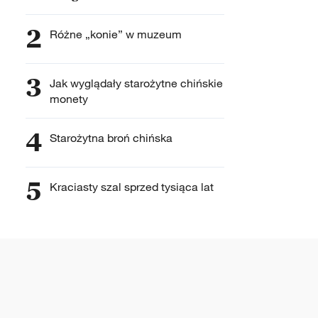
2
Różne „konie” w muzeum
3
Jak wyglądały starożytne chińskie
monety
4
Starożytna broń chińska
5
Kraciasty szal sprzed tysiąca lat