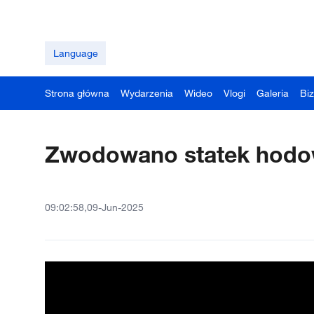
Language
Strona główna
Wydarzenia
Wideo
Vlogi
Galeria
Bi
Zwodowano statek hodo
09:02:58,09-Jun-2025