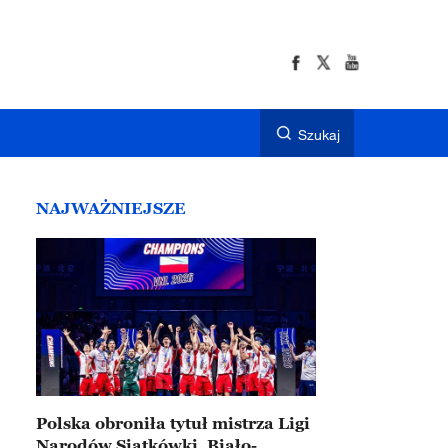
Szukaj
NAJWAŻNIEJSZE
Polska obroniła tytuł mistrza Ligi
Narodów Siatkówki. Biało-