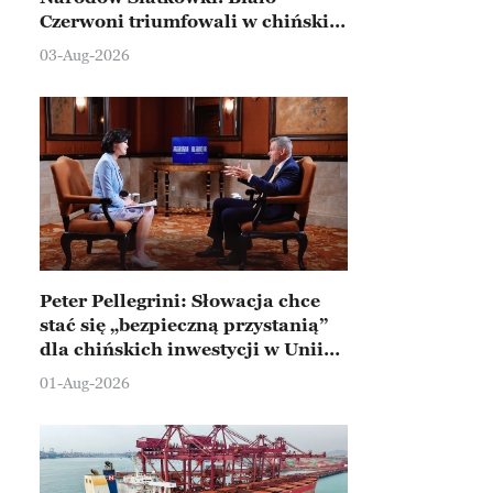
Czerwoni triumfowali w chińskim
Ningbo
03-Aug-2026
Peter Pellegrini: Słowacja chce
stać się „bezpieczną przystanią”
dla chińskich inwestycji w Unii
Europejskiej
01-Aug-2026