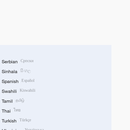
Serbian
Српски
Sinhala
සිංහල
Spanish
Español
Swahili
Kiswahili
Tamil
தமிழ்
Thai
ไทย
Turkish
Türkçe
Українська