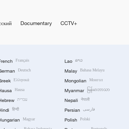
сский
Documentary
CCTV+
French
Français
Lao
ລາວ
German
Deutsch
Malay
Bahasa Melayu
Greek
Ελληνικά
Mongolian
Монгол
Hausa
Hausa
Myanmar
မြန်မာဘာသာ
Hebrew
עברית
Nepali
नेपाली
Hindi
हिन्दी
Persian
فارسی
Hungarian
Magyar
Polish
Polski
Bahasa Indonesia
Português