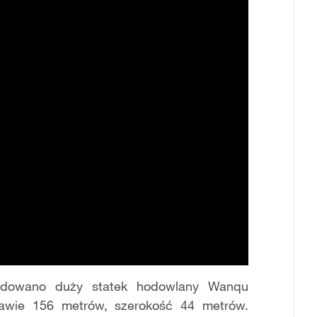
odowano duży statek hodowlany Wanqu
rawie 156 metrów, szerokość 44 metrów.