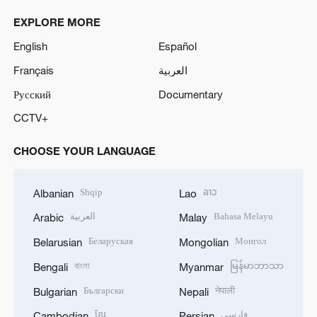
EXPLORE MORE
English
Español
Français
العربية
Русский
Documentary
CCTV+
CHOOSE YOUR LANGUAGE
Shqip
ລາວ
Albanian
Lao
العربية
Bahasa Melayu
Arabic
Malay
Беларуская
Монгол
Belarusian
Mongolian
বাংলা
မြန်မာဘာသာ
Bengali
Myanmar
Български
नेपाली
Bulgarian
Nepali
ខ្មែរ
فارسی
Cambodian
Persian