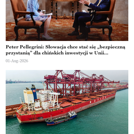
Peter Pellegrini: Słowacja chce stać się „bezpieczną
przystanią” dla chińskich inwestycji w Unii
Europejskiej
01-Aug-2026