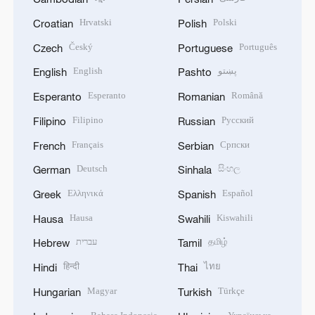
Hrvatski
Polski
Croatian
Polish
Český
Português
Czech
Portuguese
English
پښتو
English
Pashto
Esperanto
Română
Esperanto
Romanian
Filipino
Русский
Filipino
Russian
Français
Српски
French
Serbian
Deutsch
සිංහල
German
Sinhala
Ελληνικά
Español
Greek
Spanish
Hausa
Kiswahili
Hausa
Swahili
עברית
தமிழ்
Hebrew
Tamil
हिन्दी
ไทย
Hindi
Thai
Magyar
Türkçe
Hungarian
Turkish