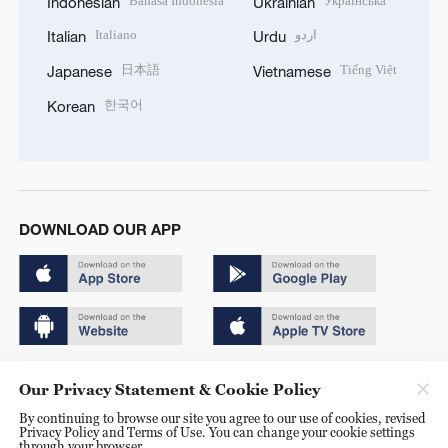
Bahasa Indonesia
Українська
Indonesian
Ukrainian
Italiano
اردو
Italian
Urdu
日本語
Tiếng Việt
Japanese
Vietnamese
한국어
Korean
DOWNLOAD OUR APP
Copyright © 2024 CGTN.
Our Privacy Statement & Cookie Policy
京ICP备20000184号
By continuing to browse our site you agree to our use of cookies, revised
Privacy Policy and Terms of Use. You can change your cookie settings
京公网安备 11010502050052号
through your browser.