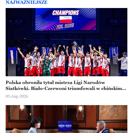
NAJWAŻNIEJSZE
Polska obroniła tytuł mistrza Ligi Narodów
Siatkówki. Biało-Czerwoni triumfowali w chińskim
Ningbo
03-Aug-2026