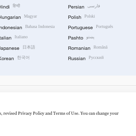
Hindi
हिन्दी
Persian
فارسی
Hungarian
Magyar
Polish
Polski
Indonesian
Bahasa Indonesia
Portuguese
Português
Italian
Italiano
Pashto
پښتو
Japanese
日本語
Romanian
Română
Korean
한국어
Russian
Русский
es, revised Privacy Policy and Terms of Use. You can change your
备 11010502050052号
Disinformation report hotline: 010-8506146