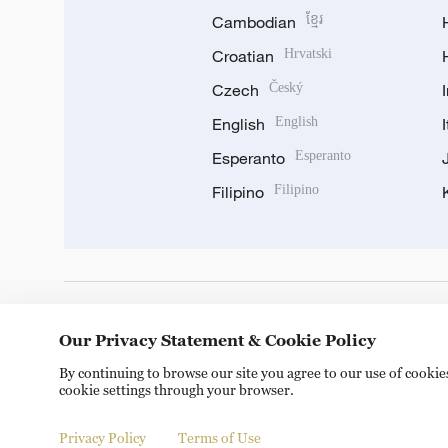
Cambodian
ខ្មែរ
Croatian
Hrvatski
Czech
Český
English
English
Esperanto
Esperanto
Filipino
Filipino
DOWNLOAD OUR APP
Our Privacy Statement & Cookie Policy
By continuing to browse our site you agree to our use of cooki
cookie settings through your browser.
Privacy Policy
Terms of Use
Copyright © 2024 CGTN.
京ICP备20000184号
京公网安