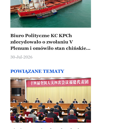
Biuro Polityczne KC KPCh
zdecydowało o zwołaniu V
Plenum i omówiło stan chińskiej
gospodarki
30-Jul-2026
POWIĄZANE TEMATY