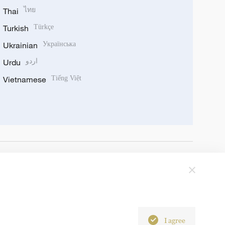
Thai
ไทย
Turkish
Türkçe
Ukrainian
Українська
Urdu
اردو
Vietnamese
Tiếng Việt
I agree
6