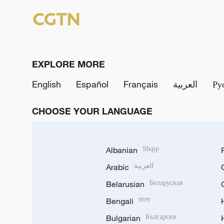
EXPLORE MORE
English
Español
Français
العربية
Ру
CHOOSE YOUR LANGUAGE
Albanian
Shqip
Arabic
العربية
Belarusian
Беларуская
Bengali
বাংলা
Bulgarian
Български