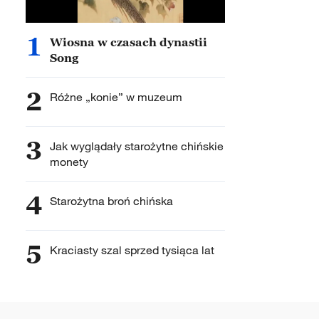
1
Wiosna w czasach dynastii
Song
2
Różne „konie” w muzeum
3
Jak wyglądały starożytne chińskie
monety
4
Starożytna broń chińska
5
Kraciasty szal sprzed tysiąca lat