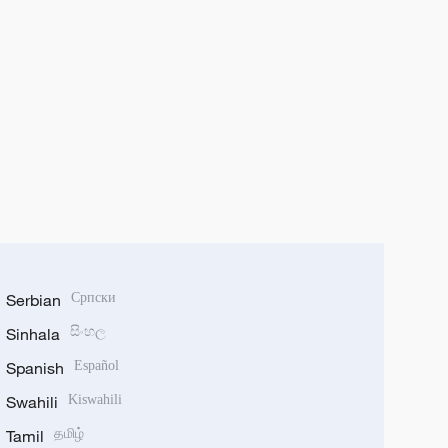
Serbian
Српски
Sinhala
සිංහල
Spanish
Español
Swahili
Kiswahili
Tamil
தமிழ்