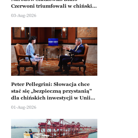
Czerwoni triumfowali w chińskim
Ningbo
03-Aug-2026
Peter Pellegrini: Słowacja chce
stać się „bezpieczną przystanią”
dla chińskich inwestycji w Unii
Europejskiej
01-Aug-2026