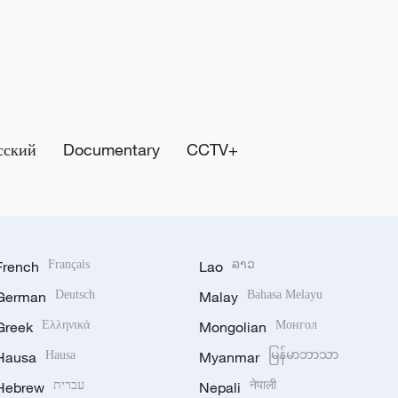
сский
Documentary
CCTV+
French
Français
Lao
ລາວ
German
Deutsch
Malay
Bahasa Melayu
Greek
Ελληνικά
Mongolian
Монгол
Hausa
Hausa
Myanmar
မြန်မာဘာသာ
Hebrew
עברית
Nepali
नेपाली