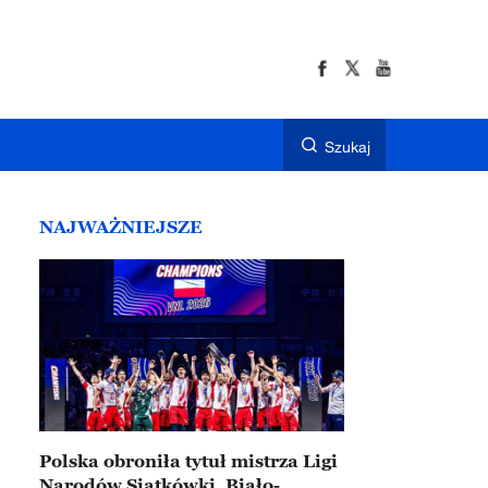
Szukaj
NAJWAŻNIEJSZE
Polska obroniła tytuł mistrza Ligi
Narodów Siatkówki. Biało-