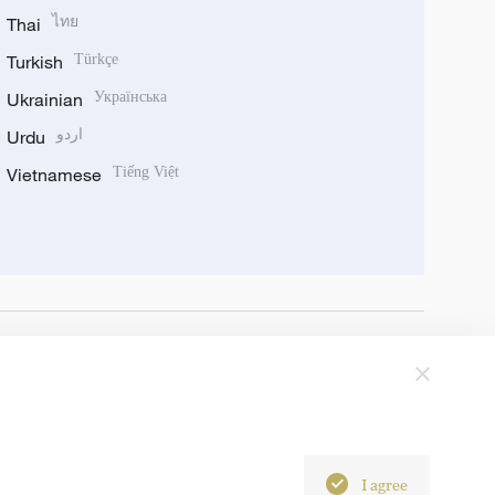
Thai
ไทย
Turkish
Türkçe
Ukrainian
Українська
Urdu
اردو
Vietnamese
Tiếng Việt
I agree
6