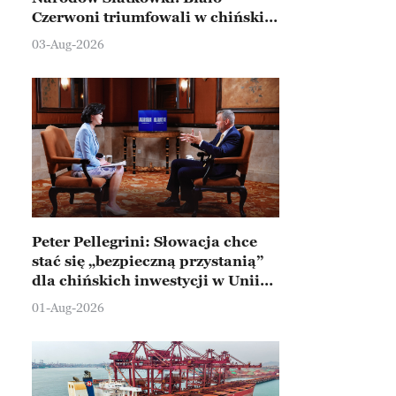
Czerwoni triumfowali w chińskim
Ningbo
03-Aug-2026
Peter Pellegrini: Słowacja chce
stać się „bezpieczną przystanią”
dla chińskich inwestycji w Unii
Europejskiej
01-Aug-2026