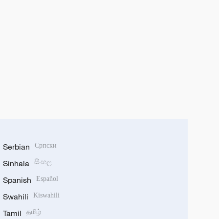
Serbian
Српски
Sinhala
සිංහල
Spanish
Español
Swahili
Kiswahili
Tamil
தமிழ்