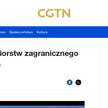
znes
Społeczeństwo
Kultura
biorstw zagranicznego
n