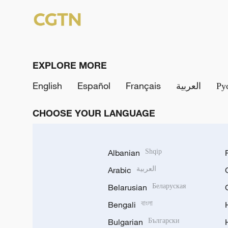
EXPLORE MORE
English
Español
Français
العربية
Ру
CHOOSE YOUR LANGUAGE
Albanian
Shqip
Arabic
العربية
Belarusian
Беларуская
Bengali
বাংলা
Bulgarian
Български