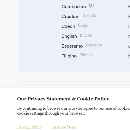
Cambodian
ខ្មែរ
Croatian
Hrvatski
Czech
Český
English
English
Esperanto
Esperanto
Filipino
Filipino
DOWNLOAD OUR APP
Our Privacy Statement & Cookie Policy
By continuing to browse our site you agree to our use of cooki
cookie settings through your browser.
Privacy Policy
Terms of Use
Copyright © 2024 CGTN.
京ICP备20000184号
京公网安