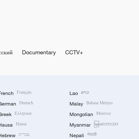
сский
Documentary
CCTV+
French
Français
Lao
ລາວ
German
Deutsch
Malay
Bahasa Melayu
Greek
Ελληνικά
Mongolian
Монгол
Hausa
Hausa
Myanmar
မြန်မာဘာသာ
Hebrew
עברית
Nepali
नेपाली