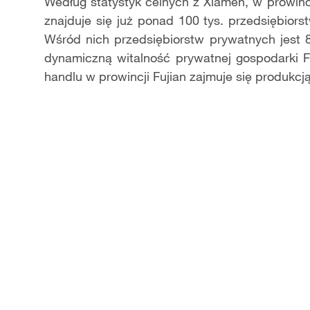
Video
Według statystyk celnych z Xiamen, w prowinc
znajduje się już ponad 100 tys. przedsiębior
Wśród nich przedsiębiorstw prywatnych jest 8
dynamiczną witalność prywatnej gospodarki F
handlu w prowincji Fujian zajmuje się produkcj