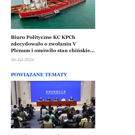
Biuro Polityczne KC KPCh
zdecydowało o zwołaniu V
Plenum i omówiło stan chińskiej
gospodarki
30-Jul-2026
POWIĄZANE TEMATY