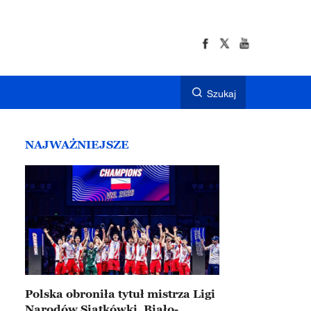
Szukaj
NAJWAŻNIEJSZE
Polska obroniła tytuł mistrza Ligi
Narodów Siatkówki. Biało-