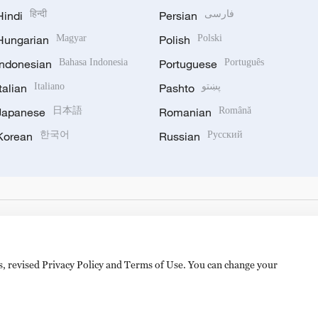
Hindi
हिन्दी
Persian
فارسی
Hungarian
Magyar
Polish
Polski
Indonesian
Bahasa Indonesia
Portuguese
Português
Italian
Italiano
Pashto
پښتو
Japanese
日本語
Romanian
Română
Korean
한국어
Russian
Русский
es, revised Privacy Policy and Terms of Use. You can change your
备 11010502050052号
Disinformation report hotline: 010-8506146