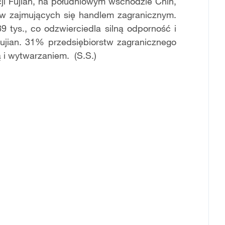
ji Fujian, na południowym wschodzie Chin,
stw zajmujących się handlem zagranicznym.
9 tys., co odzwierciedla silną odporność i
ujian. 31% przedsiębiorstw zagranicznego
ą i wytwarzaniem. (S.S.)