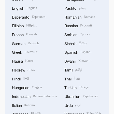
English
پښتو
English
Pashto
Esperanto
Română
Esperanto
Romanian
Filipino
Русский
Filipino
Russian
Français
Српски
French
Serbian
Deutsch
සිංහල
German
Sinhala
Ελληνικά
Español
Greek
Spanish
Hausa
Kiswahili
Hausa
Swahili
עברית
தமிழ்
Hebrew
Tamil
हिन्दी
ไทย
Hindi
Thai
Magyar
Türkçe
Hungarian
Turkish
Bahasa Indonesia
Українська
Indonesian
Ukrainian
Italiano
اردو
Italian
Urdu
日本語
Tiếng Việt