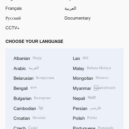
Français
العربية
Русский
Documentary
CCTV+
CHOOSE YOUR LANGUAGE
Shqip
ລາວ
Albanian
Lao
العربية
Bahasa Melayu
Arabic
Malay
Беларуская
Монгол
Belarusian
Mongolian
বাংলা
မြန်မာဘာသာ
Bengali
Myanmar
Български
नेपाली
Bulgarian
Nepali
ខ្មែរ
فارسی
Cambodian
Persian
Hrvatski
Polski
Croatian
Polish
Český
Português
Czech
Portuguese