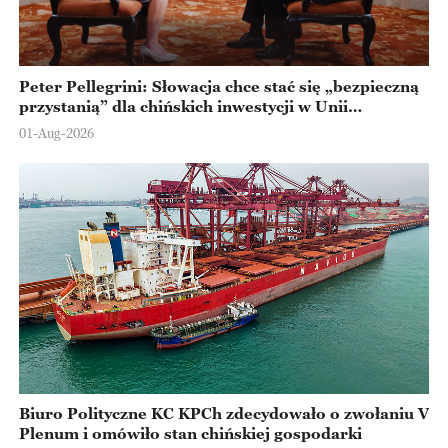
Peter Pellegrini: Słowacja chce stać się „bezpieczną
przystanią” dla chińskich inwestycji w Unii
Europejskiej
01-Aug-2026
Biuro Polityczne KC KPCh zdecydowało o zwołaniu V
Plenum i omówiło stan chińskiej gospodarki