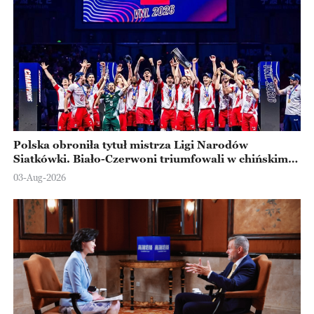
Polska obroniła tytuł mistrza Ligi Narodów
Siatkówki. Biało-Czerwoni triumfowali w chińskim
Ningbo
03-Aug-2026