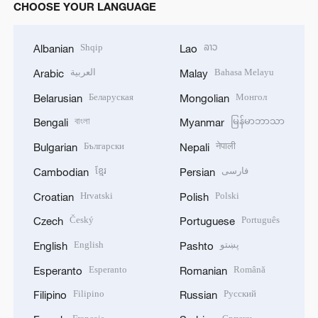
CHOOSE YOUR LANGUAGE
Shqip
ລາວ
Albanian
Lao
العربية
Bahasa Melayu
Arabic
Malay
Беларуская
Монгол
Belarusian
Mongolian
বাংলা
မြန်မာဘာသာ
Bengali
Myanmar
Български
नेपाली
Bulgarian
Nepali
ខ្មែរ
فارسی
Cambodian
Persian
Hrvatski
Polski
Croatian
Polish
Český
Português
Czech
Portuguese
English
پښتو
English
Pashto
Esperanto
Română
Esperanto
Romanian
Filipino
Русский
Filipino
Russian