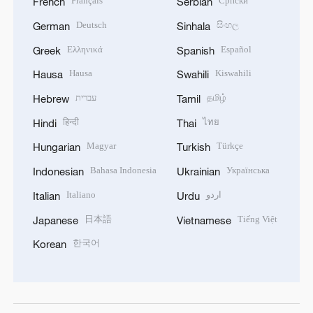
Français
Српски
French
Serbian
Deutsch
සිංහල
German
Sinhala
Ελληνικά
Español
Greek
Spanish
Hausa
Kiswahili
Hausa
Swahili
עברית
தமிழ்
Hebrew
Tamil
हिन्दी
ไทย
Hindi
Thai
Magyar
Türkçe
Hungarian
Turkish
Bahasa Indonesia
Українська
Indonesian
Ukrainian
Italiano
اردو
Italian
Urdu
日本語
Tiếng Việt
Japanese
Vietnamese
한국어
Korean