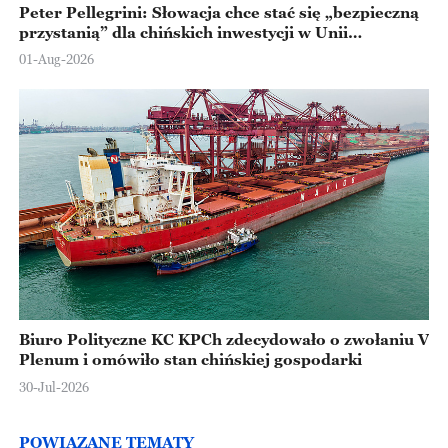
Peter Pellegrini: Słowacja chce stać się „bezpieczną
przystanią” dla chińskich inwestycji w Unii
Europejskiej
01-Aug-2026
Biuro Polityczne KC KPCh zdecydowało o zwołaniu V
Plenum i omówiło stan chińskiej gospodarki
30-Jul-2026
POWIĄZANE TEMATY