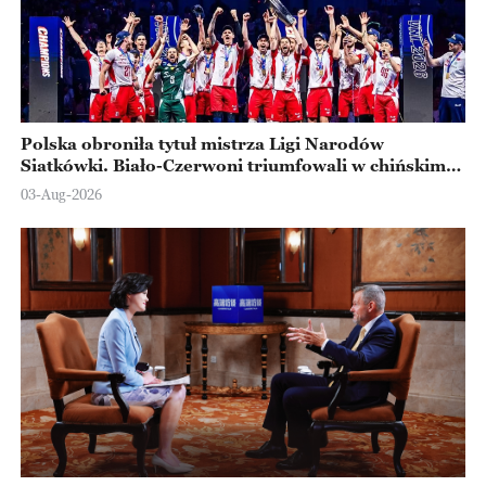
Polska obroniła tytuł mistrza Ligi Narodów
Siatkówki. Biało-Czerwoni triumfowali w chińskim
Ningbo
03-Aug-2026