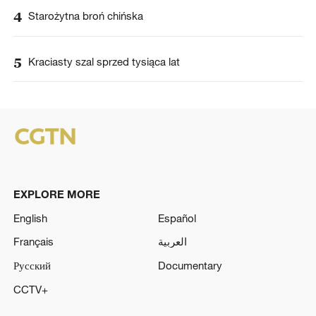
4
Starożytna broń chińska
5
Kraciasty szal sprzed tysiąca lat
EXPLORE MORE
English
Español
Français
العربية
Русский
Documentary
CCTV+