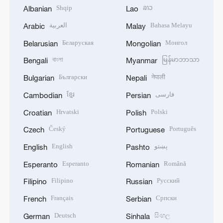
Shqip
ລາວ
Albanian
Lao
العربية
Bahasa Melayu
Arabic
Malay
Беларуская
Монгол
Belarusian
Mongolian
বাংলা
မြန်မာဘာသာ
Bengali
Myanmar
Български
नेपाली
Bulgarian
Nepali
ខ្មែរ
فارسی
Cambodian
Persian
Hrvatski
Polski
Croatian
Polish
Český
Português
Czech
Portuguese
English
پښتو
English
Pashto
Esperanto
Română
Esperanto
Romanian
Filipino
Русский
Filipino
Russian
Français
Српски
French
Serbian
Deutsch
සිංහල
German
Sinhala