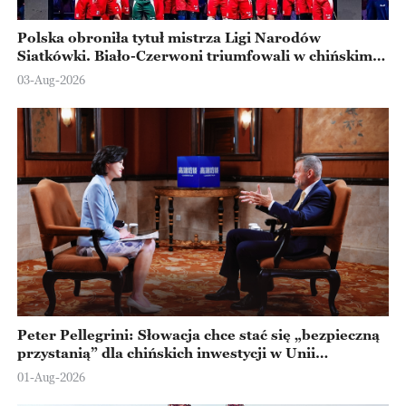
Polska obroniła tytuł mistrza Ligi Narodów
Siatkówki. Biało-Czerwoni triumfowali w chińskim
Ningbo
03-Aug-2026
Peter Pellegrini: Słowacja chce stać się „bezpieczną
przystanią” dla chińskich inwestycji w Unii
Europejskiej
01-Aug-2026