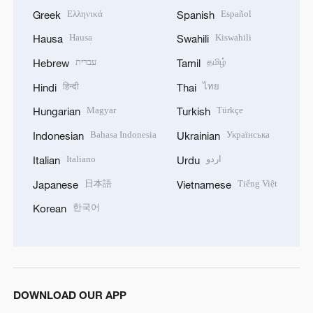
Ελληνικά
Español
Greek
Spanish
Hausa
Kiswahili
Hausa
Swahili
עברית
தமிழ்
Hebrew
Tamil
हिन्दी
ไทย
Hindi
Thai
Magyar
Türkçe
Hungarian
Turkish
Bahasa Indonesia
Українська
Indonesian
Ukrainian
Italiano
اردو
Italian
Urdu
日本語
Tiếng Việt
Japanese
Vietnamese
한국어
Korean
DOWNLOAD OUR APP