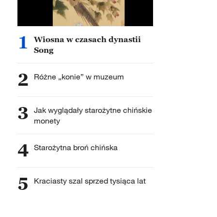
1
Wiosna w czasach dynastii
Song
2
Różne „konie” w muzeum
3
Jak wyglądały starożytne chińskie
monety
4
Starożytna broń chińska
5
Kraciasty szal sprzed tysiąca lat