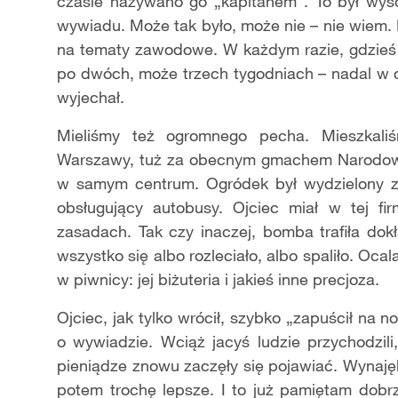
czasie nazywano go „kapitanem”. To był wysok
wywiadu. Może tak było, może nie – nie wiem.
na tematy zawodowe. W każdym razie, gdzieś 
po dwóch, może trzech tygodniach – nadal w c
wyjechał.
Mieliśmy też ogromnego pecha. Mieszkal
Warszawy, tuż za obecnym gmachem Narodow
w samym centrum. Ogródek był wydzielony z p
obsługujący autobusy. Ojciec miał w tej fir
zasadach. Tak czy inaczej, bomba trafiła do
wszystko się albo rozleciało, albo spaliło. Oca
w piwnicy: jej biżuteria i jakieś inne precjoza.
Ojciec, jak tylko wrócił, szybko „zapuścił na n
o wywiadzie. Wciąż jacyś ludzie przychodzili, 
pieniądze znowu zaczęły się pojawiać. Wynaję
potem trochę lepsze. I to już pamiętam dobrz