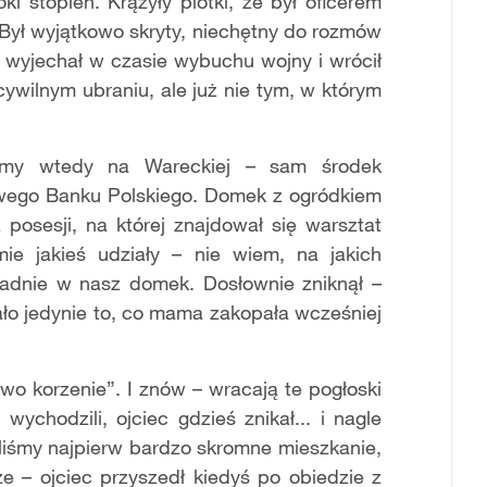
i stopień. Krążyły plotki, że był oficerem
 Był wyjątkowo skryty, niechętny do rozmów
wyjechał w czasie wybuchu wojny i wrócił
ywilnym ubraniu, ale już nie tym, w którym
iśmy wtedy na Wareckiej – sam środek
ego Banku Polskiego. Domek z ogródkiem
osesji, na której znajdował się warsztat
mie jakieś udziały – nie wiem, na jakich
kładnie w nasz domek. Dosłownie zniknął –
lało jedynie to, co mama zakopała wcześniej
owo korzenie”. I znów – wracają te pogłoski
wychodzili, ojciec gdzieś znikał... i nagle
liśmy najpierw bardzo skromne mieszkanie,
e – ojciec przyszedł kiedyś po obiedzie z