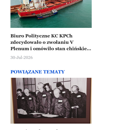
Biuro Polityczne KC KPCh
zdecydowało o zwołaniu V
Plenum i omówiło stan chińskiej
gospodarki
30-Jul-2026
POWIĄZANE TEMATY