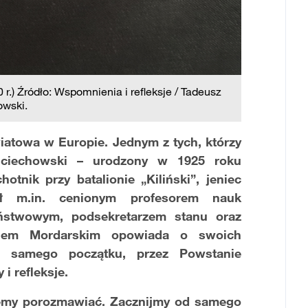
r.) Źródło: Wspomnienia i refleksje / Tadeusz
wski.
wiatowa w Europie. Jednym z tych, którzy
ojciechowski – urodzony w 1925 roku
tnik przy batalionie „Kiliński”, jeniec
ł m.in. cenionym profesorem nauk
ństwowym, podsekretarzem stanu oraz
anem Mordarskim opowiada o swoich
 samego początku, przez Powstanie
i refleksje.
żemy porozmawiać. Zacznijmy od samego