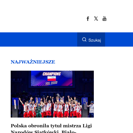
Szukaj
NAJWAŻNIEJSZE
Polska obroniła tytuł mistrza Ligi
Narodów Siatkówki. Biało-