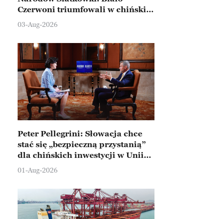
Czerwoni triumfowali w chińskim
Ningbo
03-Aug-2026
Peter Pellegrini: Słowacja chce
stać się „bezpieczną przystanią”
dla chińskich inwestycji w Unii
Europejskiej
01-Aug-2026