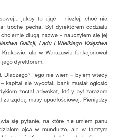
owej... jakby to ująć – niezłej, choć nie
miał trochę pecha. Był dyrektorem oddziału
ł cholernie długą nazwę – nauczyłem się jej
estwa Galicji, Lądu i Wielkiego Księstwa
w Krakowie, ale w Warszawie funkcjonował
ł jego dyrektorem.
tał. Dlaczego? Tego nie wiem – byłem wtedy
– kapitał się wycofał, bank musiał ogłosić
yndykiem został adwokat, który był zarazem
ł zarządcą masy upadłościowej. Pieniędzy
awia się pytanie, na które nie umiem panu
widziałem ojca w mundurze, ale w tamtym