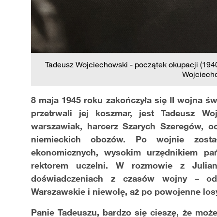
Tadeusz Wojciechowski - początek okupacji (1940 
Wojciecho
8 maja 1945 roku zakończyła się II wojna ś
przetrwali jej koszmar, jest Tadeusz W
warszawiak, harcerz Szarych Szeregów, ocho
niemieckich obozów. Po wojnie zosta
ekonomicznych, wysokim urzędnikiem pa
rektorem uczelni. W rozmowie z Juli
doświadczeniach z czasów wojny – od
Warszawskie i niewolę, aż po powojenne losy 
Panie Tadeuszu, bardzo się cieszę, że mo