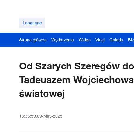
Language
Strona główna
Wydarzenia
Wideo
Vlogi
Galeria
Bi
Od Szarych Szeregów d
Tadeuszem Wojciechowski
światowej
13:36:59,09-May-2025