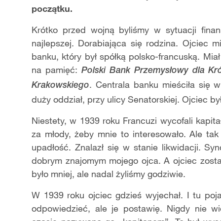
początku.
Krótko przed wojną byliśmy w sytuacji finans
najlepszej. Dorabiająca się rodzina. Ojciec 
banku, który był spółką polsko-francuską. Mia
na pamięć:
Polski Bank Przemysłowy dla Król
. Centrala banku mieściła się 
Krakowskiego
duży oddział, przy ulicy Senatorskiej. Ojciec by
Niestety, w 1939 roku Francuzi wycofali kapi
za młody, żeby mnie to interesowało. Ale tak 
upadłość. Znalazł się w stanie likwidacji. S
dobrym znajomym mojego ojca. A ojciec zosta
było mniej, ale nadal żyliśmy godziwie.
W 1939 roku ojciec gdzieś wyjechał. I tu poj
odpowiedzieć, ale je postawię. Nigdy nie 