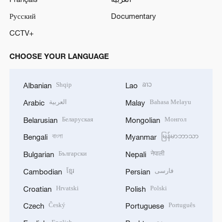
Русский
Documentary
CCTV+
CHOOSE YOUR LANGUAGE
Shqip
ລາວ
Albanian
Lao
العربية
Bahasa Melayu
Arabic
Malay
Беларуская
Монгол
Belarusian
Mongolian
বাংলা
မြန်မာဘာသာ
Bengali
Myanmar
Български
नेपाली
Bulgarian
Nepali
ខ្មែរ
فارسی
Cambodian
Persian
Hrvatski
Polski
Croatian
Polish
Český
Português
Czech
Portuguese