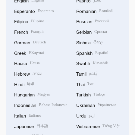
English
پښتو
English
Pashto
Esperanto
Română
Esperanto
Romanian
Filipino
Русский
Filipino
Russian
Français
Српски
French
Serbian
Deutsch
සිංහල
German
Sinhala
Ελληνικά
Español
Greek
Spanish
Hausa
Kiswahili
Hausa
Swahili
עברית
தமிழ்
Hebrew
Tamil
हिन्दी
ไทย
Hindi
Thai
Magyar
Türkçe
Hungarian
Turkish
Bahasa Indonesia
Українська
Indonesian
Ukrainian
Italiano
اردو
Italian
Urdu
日本語
Tiếng Việt
Japanese
Vietnamese