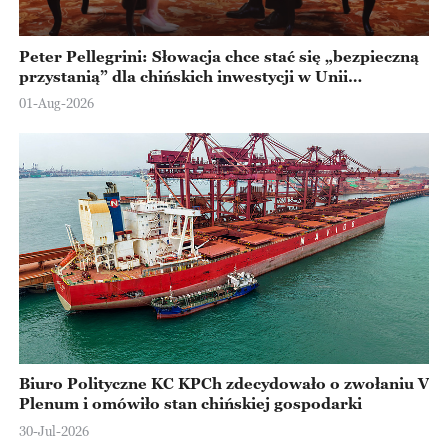
Peter Pellegrini: Słowacja chce stać się „bezpieczną
przystanią” dla chińskich inwestycji w Unii
Europejskiej
01-Aug-2026
Biuro Polityczne KC KPCh zdecydowało o zwołaniu V
Plenum i omówiło stan chińskiej gospodarki
30-Jul-2026