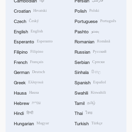
ខ្មែរ
فارسی
Cambodian
Persian
Hrvatski
Polski
Croatian
Polish
Český
Português
Czech
Portuguese
English
پښتو
English
Pashto
Esperanto
Română
Esperanto
Romanian
Filipino
Русский
Filipino
Russian
Français
Српски
French
Serbian
Deutsch
සිංහල
German
Sinhala
Ελληνικά
Español
Greek
Spanish
Hausa
Kiswahili
Hausa
Swahili
עברית
தமிழ்
Hebrew
Tamil
हिन्दी
ไทย
Hindi
Thai
Magyar
Türkçe
Hungarian
Turkish