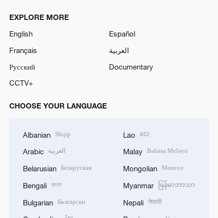
EXPLORE MORE
English
Español
Français
العربية
Русский
Documentary
CCTV+
CHOOSE YOUR LANGUAGE
Shqip
ລາວ
Albanian
Lao
العربية
Bahasa Melayu
Arabic
Malay
Беларуская
Монгол
Belarusian
Mongolian
বাংলা
မြန်မာဘာသာ
Bengali
Myanmar
Български
नेपाली
Bulgarian
Nepali