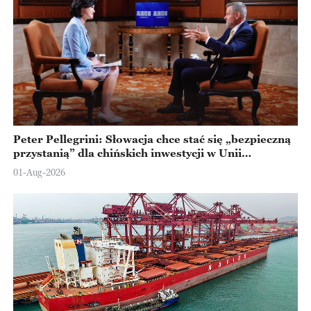
Peter Pellegrini: Słowacja chce stać się „bezpieczną
przystanią” dla chińskich inwestycji w Unii
Europejskiej
01-Aug-2026