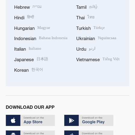
עברית
தமிழ்
Hebrew
Tamil
हिन्दी
ไทย
Hindi
Thai
Magyar
Türkçe
Hungarian
Turkish
Bahasa Indonesia
Українська
Indonesian
Ukrainian
Italiano
اردو
Italian
Urdu
日本語
Tiếng Việt
Japanese
Vietnamese
한국어
Korean
DOWNLOAD OUR APP