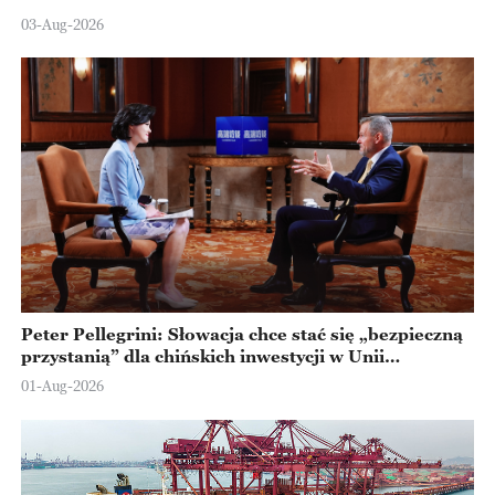
Ningbo
03-Aug-2026
Peter Pellegrini: Słowacja chce stać się „bezpieczną
przystanią” dla chińskich inwestycji w Unii
Europejskiej
01-Aug-2026