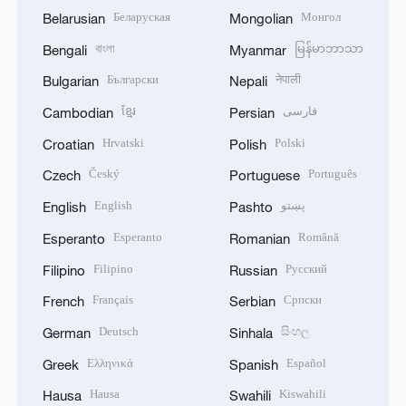
Беларуская
Монгол
Belarusian
Mongolian
বাংলা
မြန်မာဘာသာ
Bengali
Myanmar
Български
नेपाली
Bulgarian
Nepali
ខ្មែរ
فارسی
Cambodian
Persian
Hrvatski
Polski
Croatian
Polish
Český
Português
Czech
Portuguese
English
پښتو
English
Pashto
Esperanto
Română
Esperanto
Romanian
Filipino
Русский
Filipino
Russian
Français
Српски
French
Serbian
Deutsch
සිංහල
German
Sinhala
Ελληνικά
Español
Greek
Spanish
Hausa
Kiswahili
Hausa
Swahili