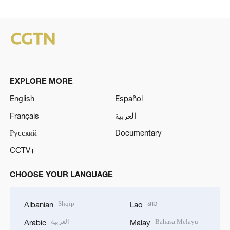
EXPLORE MORE
English
Español
Français
العربية
Русский
Documentary
CCTV+
CHOOSE YOUR LANGUAGE
Shqip
ລາວ
Albanian
Lao
العربية
Bahasa Melayu
Arabic
Malay