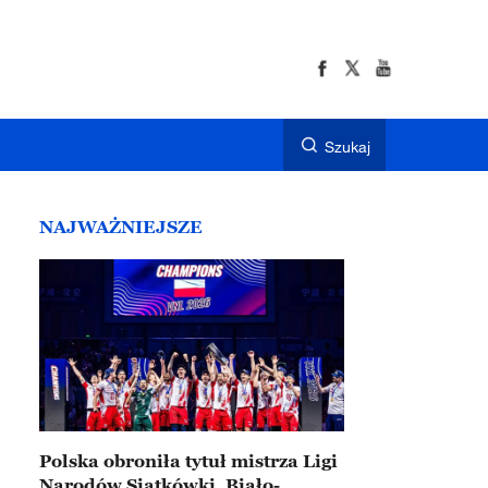
Szukaj
NAJWAŻNIEJSZE
Polska obroniła tytuł mistrza Ligi
Narodów Siatkówki. Biało-