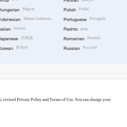
Hindi
Persian
Hungarian
Magyar
Polish
Polski
Indonesian
Bahasa Indonesia
Portuguese
Português
Italian
Italiano
Pashto
پښتو
Japanese
日本語
Romanian
Română
Korean
한국어
Russian
Русский
es, revised Privacy Policy and Terms of Use. You can change your
备 11010502050052号
Disinformation report hotline: 010-8506146