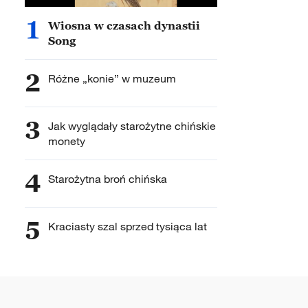
1
Wiosna w czasach dynastii
Song
2
Różne „konie” w muzeum
3
Jak wyglądały starożytne chińskie
monety
4
Starożytna broń chińska
5
Kraciasty szal sprzed tysiąca lat