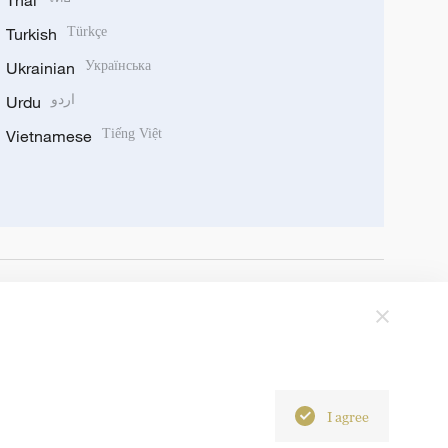
Thai
Turkish
Türkçe
Ukrainian
Українська
Urdu
اردو
Vietnamese
Tiếng Việt
I agree
6