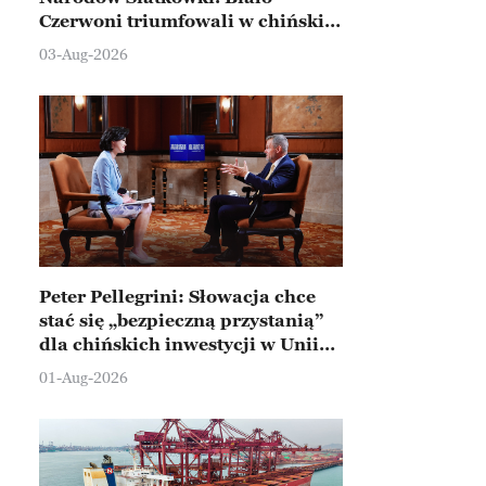
Czerwoni triumfowali w chińskim
Ningbo
03-Aug-2026
Peter Pellegrini: Słowacja chce
stać się „bezpieczną przystanią”
dla chińskich inwestycji w Unii
Europejskiej
01-Aug-2026