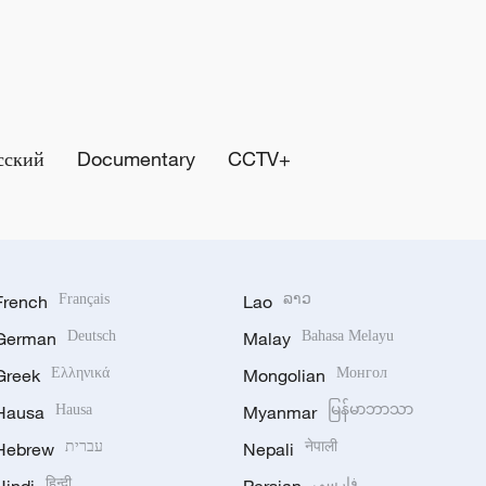
сский
Documentary
CCTV+
French
Français
Lao
ລາວ
German
Deutsch
Malay
Bahasa Melayu
Greek
Ελληνικά
Mongolian
Монгол
Hausa
Hausa
Myanmar
မြန်မာဘာသာ
Hebrew
עברית
Nepali
नेपाली
हिन्दी
فارسی