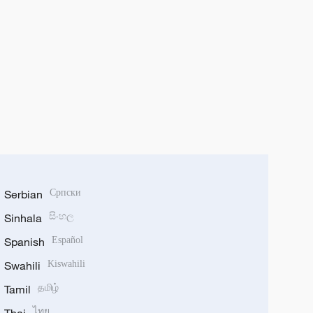
Serbian
Српски
Sinhala
සිංහල
Spanish
Español
Swahili
Kiswahili
Tamil
தமிழ்
ไทย