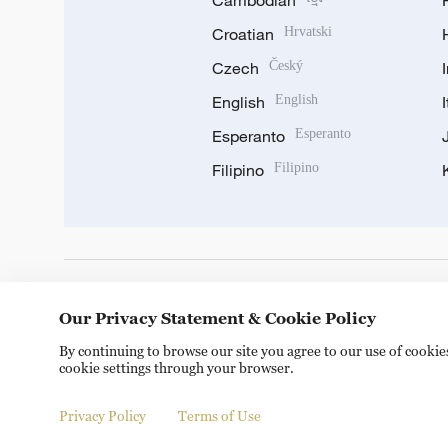
Cambodian
Croatian
Hrvatski
Czech
Český
English
English
Esperanto
Esperanto
Filipino
Filipino
DOWNLOAD OUR APP
Our Privacy Statement & Cookie Policy
By continuing to browse our site you agree to our use of cooki
cookie settings through your browser.
Privacy Policy
Terms of Use
Copyright © 2024 CGTN.
京ICP备20000184号
京公网安