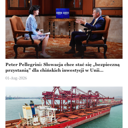
Peter Pellegrini: Słowacja chce stać się „bezpieczną
przystanią” dla chińskich inwestycji w Unii
Europejskiej
01-Aug-2026