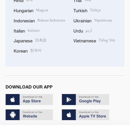
Hindi
Thai
Magyar
Türkçe
Hungarian
Turkish
Bahasa Indonesia
Українська
Indonesian
Ukrainian
Italiano
اردو
Italian
Urdu
日本語
Tiếng Việt
Japanese
Vietnamese
한국어
Korean
DOWNLOAD OUR APP
Copyright © 2024 CGTN.