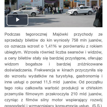
Play
Podczas tegorocznej Majówki przychody ze
Video
sprzedaży biletów do kin wyniosły 758 mln juanów,
co oznacza wzrost o 1,41% w porównaniu z rokiem
ubiegłym. Wzrosła również liczba seansów i widzów,
a ceny biletów stały się bardziej przystępne, oferując
widzom bogatsze i bardziej zróżnicowane
doświadczenia. Frekwencja w kinach przyczyniła się
do wzrostu wydatków na turystykę, gastronomię i
inne usługi o ponad 11,5 mld juanów. Od początku
tego roku całkowita wartość produkcji w chińskim
przemyśle filmowym przekroczyła 210 mld juanów,
czyniąc z filmów silny motor wspierający rozwój
gospodarki i wzmacniający konsumpcję usług. (S.S.)