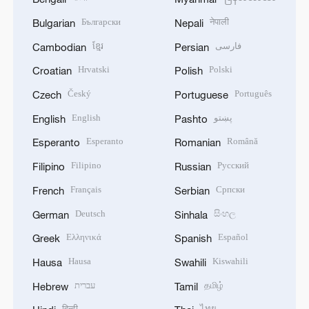
Български
नेपाली
Bulgarian
Nepali
ខ្មែរ
فارسی
Cambodian
Persian
Hrvatski
Polski
Croatian
Polish
Český
Português
Czech
Portuguese
English
پښتو
English
Pashto
Esperanto
Română
Esperanto
Romanian
Filipino
Русский
Filipino
Russian
Français
Српски
French
Serbian
Deutsch
සිංහල
German
Sinhala
Ελληνικά
Español
Greek
Spanish
Hausa
Kiswahili
Hausa
Swahili
עברית
தமிழ்
Hebrew
Tamil
हिन्दी
ไทย