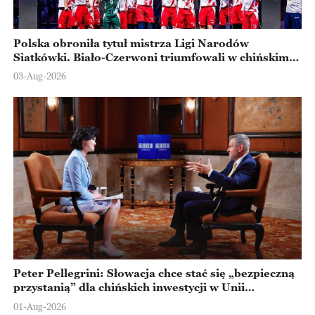
Polska obroniła tytuł mistrza Ligi Narodów
Siatkówki. Biało-Czerwoni triumfowali w chińskim
Ningbo
03-Aug-2026
Peter Pellegrini: Słowacja chce stać się „bezpieczną
przystanią” dla chińskich inwestycji w Unii
Europejskiej
01-Aug-2026