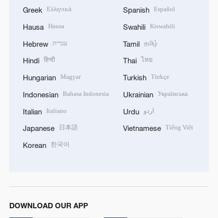
Ελληνικά
Español
Greek
Spanish
Hausa
Kiswahili
Hausa
Swahili
עברית
தமிழ்
Hebrew
Tamil
हिन्दी
ไทย
Hindi
Thai
Magyar
Türkçe
Hungarian
Turkish
Bahasa Indonesia
Українська
Indonesian
Ukrainian
Italiano
اردو
Italian
Urdu
日本語
Tiếng Việt
Japanese
Vietnamese
한국어
Korean
DOWNLOAD OUR APP