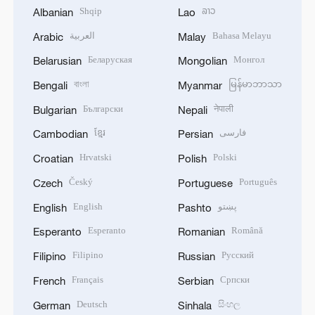
Shqip
ລາວ
Albanian
Lao
العربية
Bahasa Melayu
Arabic
Malay
Беларуская
Монгол
Belarusian
Mongolian
বাংলা
မြန်မာဘာသာ
Bengali
Myanmar
Български
नेपाली
Bulgarian
Nepali
ខ្មែរ
فارسی
Cambodian
Persian
Hrvatski
Polski
Croatian
Polish
Český
Português
Czech
Portuguese
English
پښتو
English
Pashto
Esperanto
Română
Esperanto
Romanian
Filipino
Русский
Filipino
Russian
Français
Српски
French
Serbian
Deutsch
සිංහල
German
Sinhala