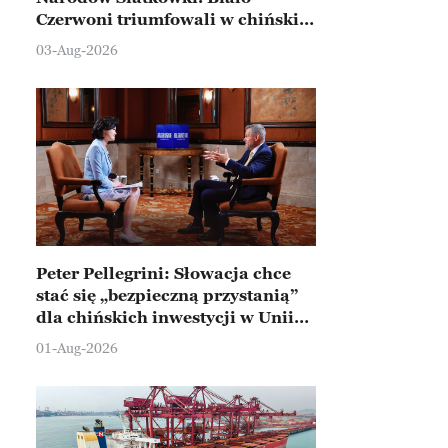
Czerwoni triumfowali w chińskim
Ningbo
03-Aug-2026
Peter Pellegrini: Słowacja chce
stać się „bezpieczną przystanią”
dla chińskich inwestycji w Unii
Europejskiej
01-Aug-2026