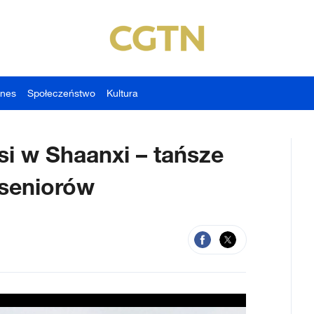
znes
Społeczeństwo
Kultura
i w Shaanxi – tańsze
a seniorów