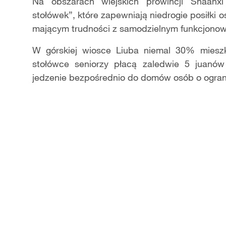
Video
Na obszarach wiejskich prowincji Shaanxi
stołówek”, które zapewniają niedrogie posiłk
mającym trudności z samodzielnym funkcjono
W górskiej wiosce Liuba niemal 30% mieszk
stołówce seniorzy płacą zaledwie 5 juanów 
jedzenie bezpośrednio do domów osób o ogranic