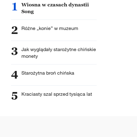
1
Wiosna w czasach dynastii
Song
2
Różne „konie” w muzeum
3
Jak wyglądały starożytne chińskie
monety
4
Starożytna broń chińska
5
Kraciasty szal sprzed tysiąca lat