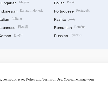
Hungarian
Magyar
Polish
Polski
Indonesian
Bahasa Indonesia
Portuguese
Português
Italian
Italiano
Pashto
پښتو
Japanese
日本語
Romanian
Română
Korean
한국어
Russian
Русский
es, revised Privacy Policy and Terms of Use. You can change your
备 11010502050052号
Disinformation report hotline: 010-8506146