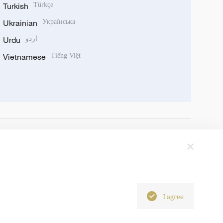
Turkish
Türkçe
Ukrainian
Українська
Urdu
اردو
Vietnamese
Tiếng Việt
I agree
6