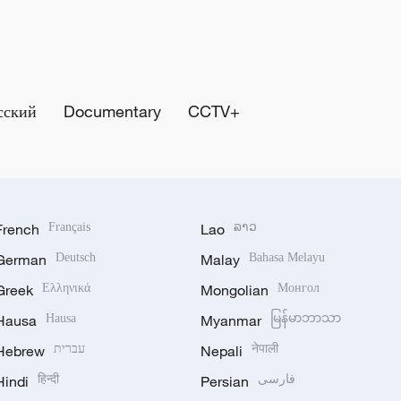
сский
Documentary
CCTV+
French
Français
Lao
ລາວ
German
Deutsch
Malay
Bahasa Melayu
Greek
Ελληνικά
Mongolian
Монгол
Hausa
Hausa
Myanmar
မြန်မာဘာသာ
Hebrew
עברית
Nepali
नेपाली
Hindi
हिन्दी
Persian
فارسی