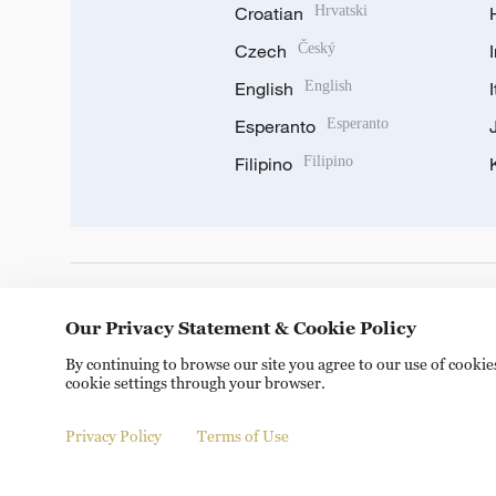
Croatian
Hrvatski
Czech
Český
English
English
Esperanto
Esperanto
Filipino
Filipino
DOWNLOAD OUR APP
Our Privacy Statement & Cookie Policy
By continuing to browse our site you agree to our use of cooki
cookie settings through your browser.
Privacy Policy
Terms of Use
Copyright © 2024 CGTN.
京ICP备20000184号
京公网安