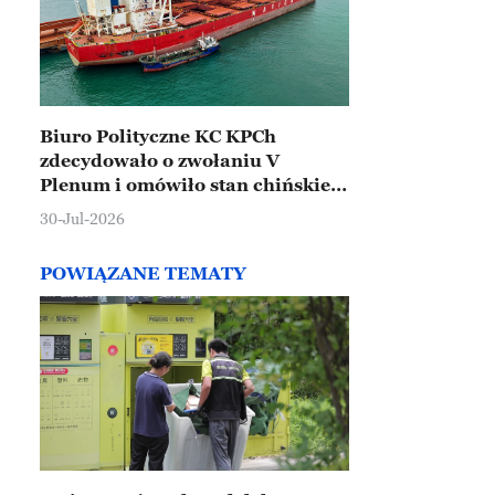
Biuro Polityczne KC KPCh
zdecydowało o zwołaniu V
Plenum i omówiło stan chińskiej
gospodarki
30-Jul-2026
POWIĄZANE TEMATY