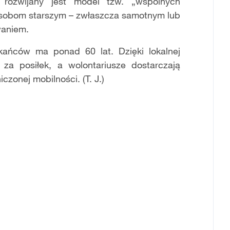
 rozwijany jest model tzw. „wspólnych
i osobom starszym – zwłaszcza samotnym lub
waniem.
ańców ma ponad 60 lat. Dzięki lokalnej
za posiłek, a wolontariusze dostarczają
zonej mobilności. (T. J.)