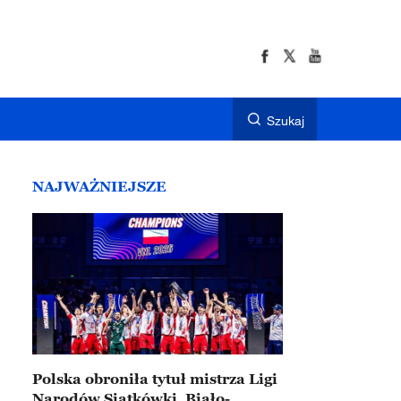
Szukaj
NAJWAŻNIEJSZE
Polska obroniła tytuł mistrza Ligi
Narodów Siatkówki. Biało-