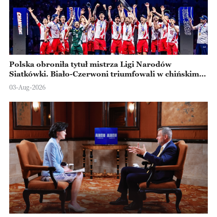
Polska obroniła tytuł mistrza Ligi Narodów
Siatkówki. Biało-Czerwoni triumfowali w chińskim
Ningbo
03-Aug-2026