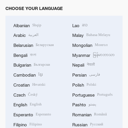
CHOOSE YOUR LANGUAGE
Shqip
ລາວ
Albanian
Lao
العربية
Bahasa Melayu
Arabic
Malay
Беларуская
Монгол
Belarusian
Mongolian
বাংলা
မြန်မာဘာသာ
Bengali
Myanmar
Български
नेपाली
Bulgarian
Nepali
ខ្មែរ
فارسی
Cambodian
Persian
Hrvatski
Polski
Croatian
Polish
Český
Português
Czech
Portuguese
English
پښتو
English
Pashto
Esperanto
Română
Esperanto
Romanian
Filipino
Русский
Filipino
Russian