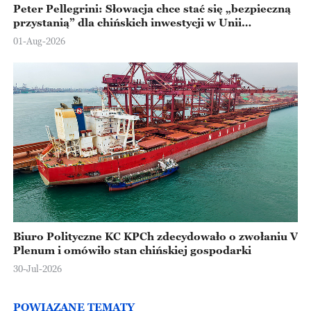
Peter Pellegrini: Słowacja chce stać się „bezpieczną
przystanią” dla chińskich inwestycji w Unii
Europejskiej
01-Aug-2026
Biuro Polityczne KC KPCh zdecydowało o zwołaniu V
Plenum i omówiło stan chińskiej gospodarki
30-Jul-2026
POWIĄZANE TEMATY