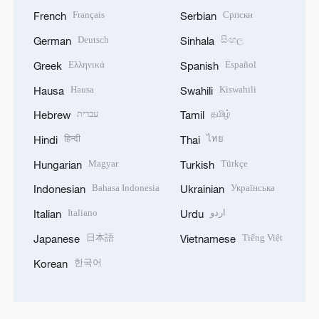
Français
Српски
French
Serbian
Deutsch
සිංහල
German
Sinhala
Ελληνικά
Español
Greek
Spanish
Hausa
Kiswahili
Hausa
Swahili
עברית
தமிழ்
Hebrew
Tamil
हिन्दी
ไทย
Hindi
Thai
Magyar
Türkçe
Hungarian
Turkish
Bahasa Indonesia
Українська
Indonesian
Ukrainian
Italiano
اردو
Italian
Urdu
日本語
Tiếng Việt
Japanese
Vietnamese
한국어
Korean