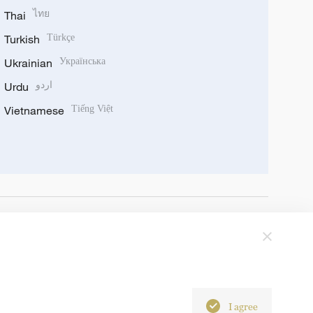
Thai
ไทย
Turkish
Türkçe
Ukrainian
Українська
Urdu
اردو
Vietnamese
Tiếng Việt
I agree
6