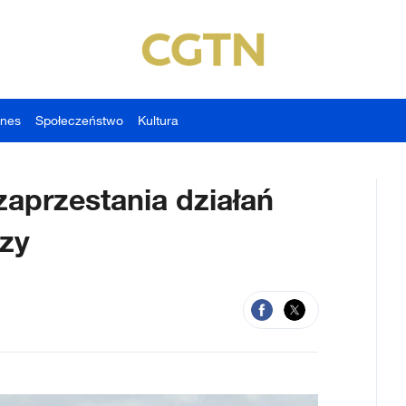
znes
Społeczeństwo
Kultura
zaprzestania działań
zy