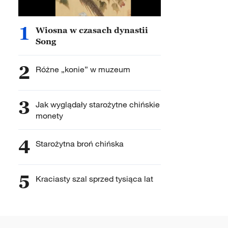
1
Wiosna w czasach dynastii
Song
2
Różne „konie” w muzeum
3
Jak wyglądały starożytne chińskie
monety
4
Starożytna broń chińska
5
Kraciasty szal sprzed tysiąca lat