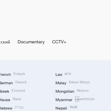
сский
Documentary
CCTV+
French
Français
Lao
ລາວ
German
Deutsch
Malay
Bahasa Melayu
Greek
Ελληνικά
Mongolian
Монгол
Hausa
Hausa
Myanmar
မြန်မာဘာသာ
Hebrew
עברית
Nepali
नेपाली