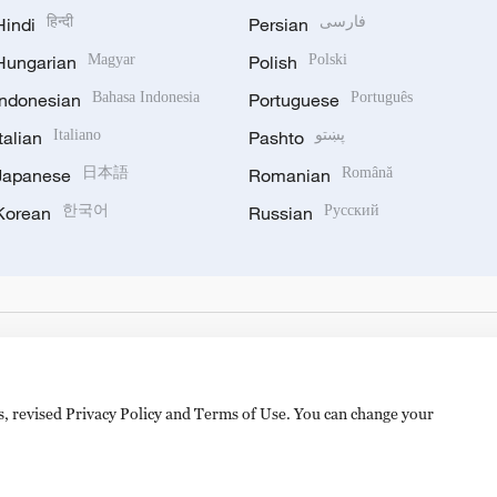
Hindi
हिन्दी
Persian
فارسی
Hungarian
Magyar
Polish
Polski
Indonesian
Bahasa Indonesia
Portuguese
Português
Italian
Italiano
Pashto
پښتو
Japanese
日本語
Romanian
Română
Korean
한국어
Russian
Русский
es, revised Privacy Policy and Terms of Use. You can change your
备 11010502050052号
Disinformation report hotline: 010-8506146