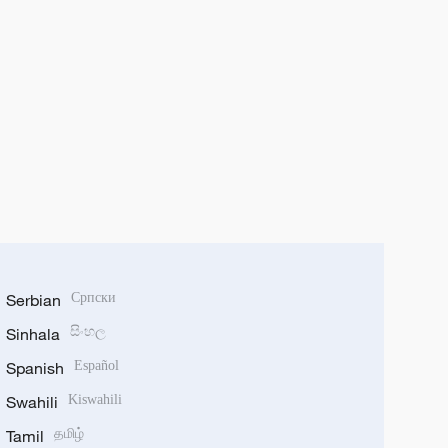
Serbian
Српски
Sinhala
සිංහල
Spanish
Español
Swahili
Kiswahili
Tamil
தமிழ்