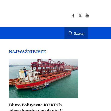
Szukaj
NAJWAŻNIEJSZE
Biuro Polityczne KC KPCh
zdecydowało o zwołaniu V