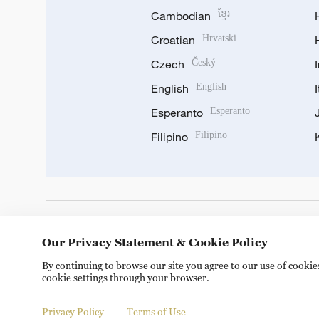
Cambodian
ខ្មែរ
Croatian
Hrvatski
Czech
Český
English
English
Esperanto
Esperanto
Filipino
Filipino
DOWNLOAD OUR APP
Our Privacy Statement & Cookie Policy
By continuing to browse our site you agree to our use of cooki
cookie settings through your browser.
Privacy Policy
Terms of Use
Copyright © 2024 CGTN.
京ICP备20000184号
京公网安