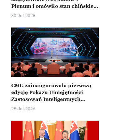
Plenum i omówiło stan chińskiej
gospodarki
30-Jul-2026
CMG zainaugurowała pierwszą
edycję Pokazu Umiejętności
Zastosowań Inteligentnych
Robotów
28-Jul-2026