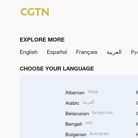
EXPLORE MORE
English
Español
Français
العربية
Ру
CHOOSE YOUR LANGUAGE
Albanian
Shqip
Arabic
العربية
Belarusian
Беларуская
Bengali
বাংলা
Bulgarian
Български