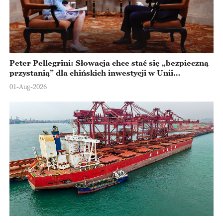
Peter Pellegrini: Słowacja chce stać się „bezpieczną
przystanią” dla chińskich inwestycji w Unii
Europejskiej
01-Aug-2026