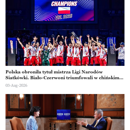
Polska obroniła tytuł mistrza Ligi Narodów
Siatkówki. Biało-Czerwoni triumfowali w chińskim
Ningbo
03-Aug-2026