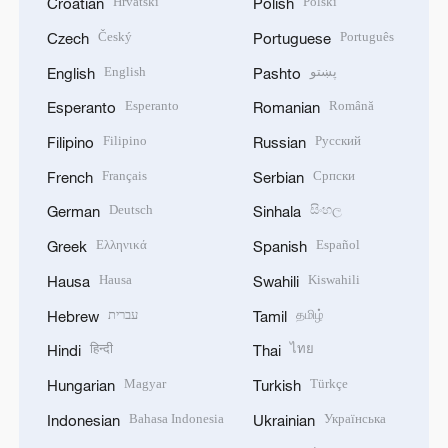
Hrvatski
Polski
Croatian
Polish
Český
Português
Czech
Portuguese
English
پښتو
English
Pashto
Esperanto
Română
Esperanto
Romanian
Filipino
Русский
Filipino
Russian
Français
Српски
French
Serbian
Deutsch
සිංහල
German
Sinhala
Ελληνικά
Español
Greek
Spanish
Hausa
Kiswahili
Hausa
Swahili
עברית
தமிழ்
Hebrew
Tamil
हिन्दी
ไทย
Hindi
Thai
Magyar
Türkçe
Hungarian
Turkish
Bahasa Indonesia
Українська
Indonesian
Ukrainian