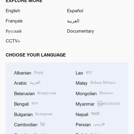
EXPLORE MORE
English
Español
Français
العربية
Русский
Documentary
CCTV+
CHOOSE YOUR LANGUAGE
Shqip
ລາວ
Albanian
Lao
العربية
Bahasa Melayu
Arabic
Malay
Беларуская
Монгол
Belarusian
Mongolian
বাংলা
မြန်မာဘာသာ
Bengali
Myanmar
Български
नेपाली
Bulgarian
Nepali
ខ្មែរ
فارسی
Cambodian
Persian