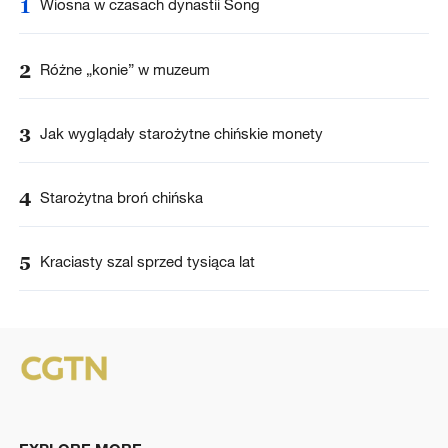
1
Wiosna w czasach dynastii Song
2
Różne „konie” w muzeum
3
Jak wyglądały starożytne chińskie monety
4
Starożytna broń chińska
5
Kraciasty szal sprzed tysiąca lat