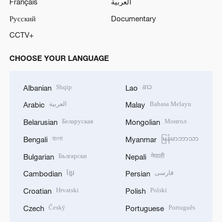
Français
العربية
Русский
Documentary
CCTV+
CHOOSE YOUR LANGUAGE
Shqip
ລາວ
Albanian
Lao
العربية
Bahasa Melayu
Arabic
Malay
Беларуская
Монгол
Belarusian
Mongolian
বাংলা
မြန်မာဘာသာ
Bengali
Myanmar
Български
नेपाली
Bulgarian
Nepali
ខ្មែរ
فارسی
Cambodian
Persian
Hrvatski
Polski
Croatian
Polish
Český
Português
Czech
Portuguese