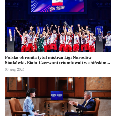
Polska obroniła tytuł mistrza Ligi Narodów
Siatkówki. Biało-Czerwoni triumfowali w chińskim
Ningbo
03-Aug-2026