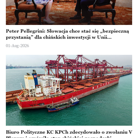
Peter Pellegrini: Słowacja chce stać się „bezpieczną
przystanią” dla chińskich inwestycji w Unii
Europejskiej
01-Aug-2026
Biuro Polityczne KC KPCh zdecydowało o zwołaniu V
Plenum i omówiło stan chińskiej gospodarki