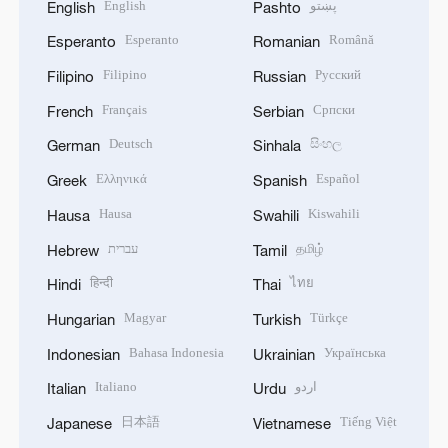
English
پښتو
English
Pashto
Esperanto
Română
Esperanto
Romanian
Filipino
Русский
Filipino
Russian
Français
Српски
French
Serbian
Deutsch
සිංහල
German
Sinhala
Ελληνικά
Español
Greek
Spanish
Hausa
Kiswahili
Hausa
Swahili
עברית
தமிழ்
Hebrew
Tamil
हिन्दी
ไทย
Hindi
Thai
Magyar
Türkçe
Hungarian
Turkish
Bahasa Indonesia
Українська
Indonesian
Ukrainian
Italiano
اردو
Italian
Urdu
日本語
Tiếng Việt
Japanese
Vietnamese