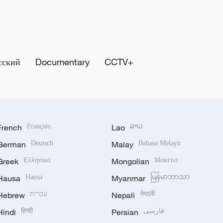
сский
Documentary
CCTV+
French
Français
Lao
ລາວ
German
Deutsch
Malay
Bahasa Melayu
Greek
Ελληνικά
Mongolian
Монгол
Hausa
Hausa
Myanmar
မြန်မာဘာသာ
Hebrew
עברית
Nepali
नेपाली
Hindi
हिन्दी
Persian
فارسی