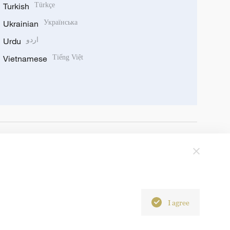
Turkish
Türkçe
Ukrainian
Українська
Urdu
اردو
Vietnamese
Tiếng Việt
I agree
6