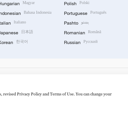
Hungarian
Magyar
Polish
Polski
Indonesian
Bahasa Indonesia
Portuguese
Português
Italian
Italiano
Pashto
پښتو
Japanese
日本語
Romanian
Română
Korean
한국어
Russian
Русский
es, revised Privacy Policy and Terms of Use. You can change your
备 11010502050052号
Disinformation report hotline: 010-8506146