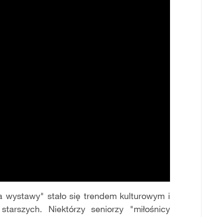
 wystawy" stało się trendem kulturowym i
tarszych. Niektórzy seniorzy "miłośnicy