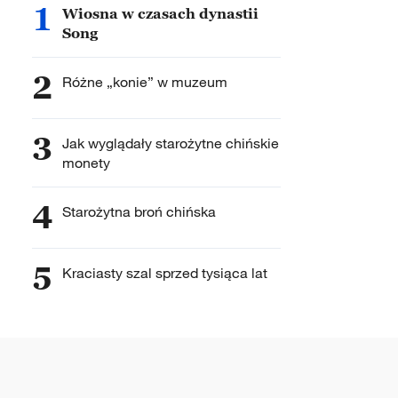
1
Wiosna w czasach dynastii
Song
2
Różne „konie” w muzeum
3
Jak wyglądały starożytne chińskie
monety
4
Starożytna broń chińska
5
Kraciasty szal sprzed tysiąca lat