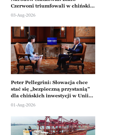
Czerwoni triumfowali w chińskim
Ningbo
03-Aug-2026
Peter Pellegrini: Słowacja chce
stać się „bezpieczną przystanią”
dla chińskich inwestycji w Unii
Europejskiej
01-Aug-2026