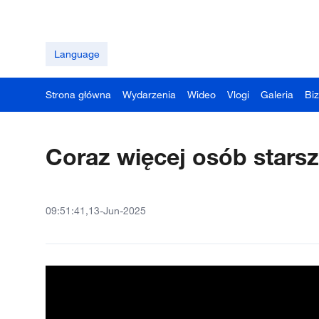
Language
Strona główna
Wydarzenia
Wideo
Vlogi
Galeria
Bi
Coraz więcej osób star
09:51:41,13-Jun-2025