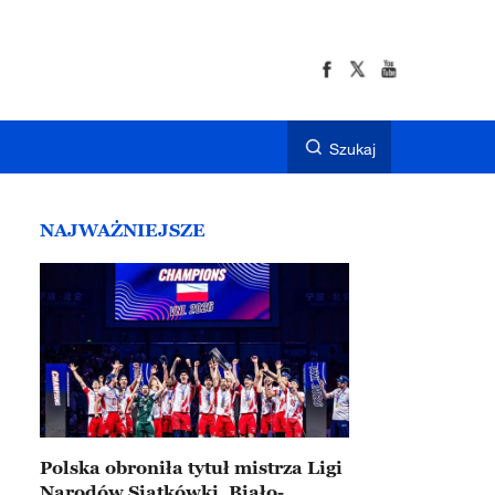
Szukaj
NAJWAŻNIEJSZE
Polska obroniła tytuł mistrza Ligi
Narodów Siatkówki. Biało-