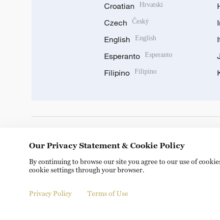
Croatian
Hrvatski
Czech
Český
English
English
Esperanto
Esperanto
Filipino
Filipino
DOWNLOAD OUR APP
Our Privacy Statement & Cookie Policy
By continuing to browse our site you agree to our use of cooki
cookie settings through your browser.
Privacy Policy
Terms of Use
Copyright © 2024 CGTN.
京ICP备20000184号
京公网安