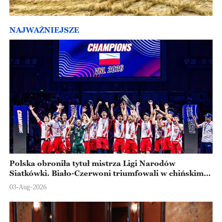
NAJWAŻNIEJSZE
Polska obroniła tytuł mistrza Ligi Narodów
Siatkówki. Biało-Czerwoni triumfowali w chińskim
Ningbo
03-Aug-2026