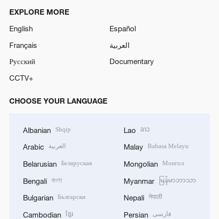
EXPLORE MORE
English
Español
Français
العربية
Русский
Documentary
CCTV+
CHOOSE YOUR LANGUAGE
Shqip
ລາວ
Albanian
Lao
العربية
Bahasa Melayu
Arabic
Malay
Беларуская
Монгол
Belarusian
Mongolian
বাংলা
မြန်မာဘာသာ
Bengali
Myanmar
Български
नेपाली
Bulgarian
Nepali
ខ្មែរ
فارسی
Cambodian
Persian