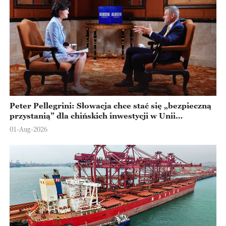
Peter Pellegrini: Słowacja chce stać się „bezpieczną
przystanią” dla chińskich inwestycji w Unii
Europejskiej
01-Aug-2026