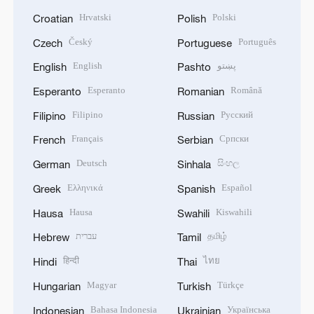
Hrvatski
Polski
Croatian
Polish
Český
Português
Czech
Portuguese
English
پښتو
English
Pashto
Esperanto
Română
Esperanto
Romanian
Filipino
Русский
Filipino
Russian
Français
Српски
French
Serbian
Deutsch
සිංහල
German
Sinhala
Ελληνικά
Español
Greek
Spanish
Hausa
Kiswahili
Hausa
Swahili
עברית
தமிழ்
Hebrew
Tamil
हिन्दी
ไทย
Hindi
Thai
Magyar
Türkçe
Hungarian
Turkish
Bahasa Indonesia
Українська
Indonesian
Ukrainian