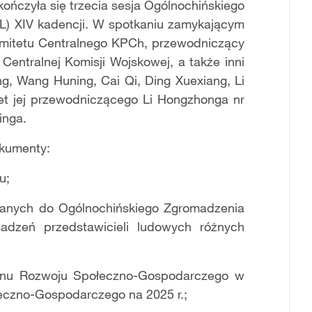
ko
ńczyła się trzecia sesja Ogólnochińskiego
L) XIV kadencji. W spotkaniu zamykającym
 Komitetu Centralnego KPCh, przewodniczący
Centralnej Komisji Wojskowej, a także inni
ng, Wang Huning, Cai Qi, Ding Xuexiang, Li
et jej
przewodniczącego
Li Hongzhonga nr
inga.
okumenty:
u;
anych do Ogólnochińskiego Zgromadzenia
madzeń przedstawicieli ludowych różnych
Planu Rozwoju Społeczno-Gospodarczego w
eczno-Gospodarczego na 2025 r.;