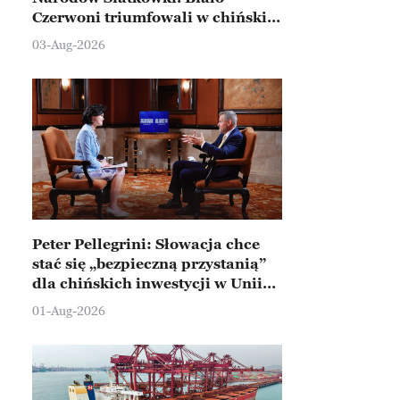
Czerwoni triumfowali w chińskim
Ningbo
03-Aug-2026
Peter Pellegrini: Słowacja chce
stać się „bezpieczną przystanią”
dla chińskich inwestycji w Unii
Europejskiej
01-Aug-2026