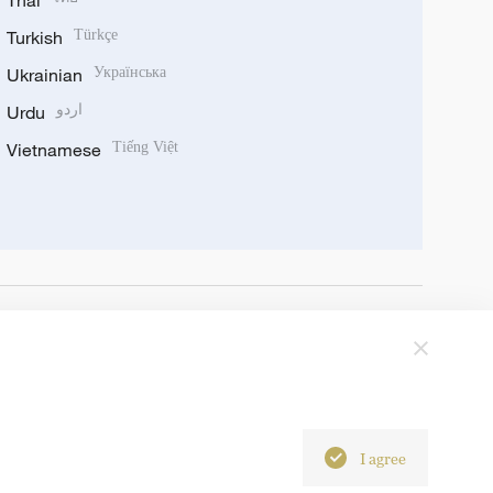
Thai
Turkish
Türkçe
Ukrainian
Українська
Urdu
اردو
Vietnamese
Tiếng Việt
I agree
6