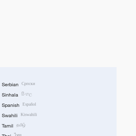
Serbian
Српски
Sinhala
සිංහල
Spanish
Español
Swahili
Kiswahili
Tamil
தமிழ்
ไทย