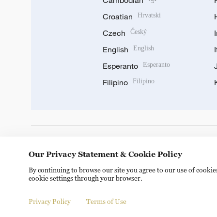
Cambodian
Croatian
Hrvatski
Czech
Český
English
English
Esperanto
Esperanto
Filipino
Filipino
DOWNLOAD OUR APP
Our Privacy Statement & Cookie Policy
By continuing to browse our site you agree to our use of cooki
cookie settings through your browser.
Privacy Policy
Terms of Use
Copyright © 2024 CGTN.
京ICP备20000184号
京公网安