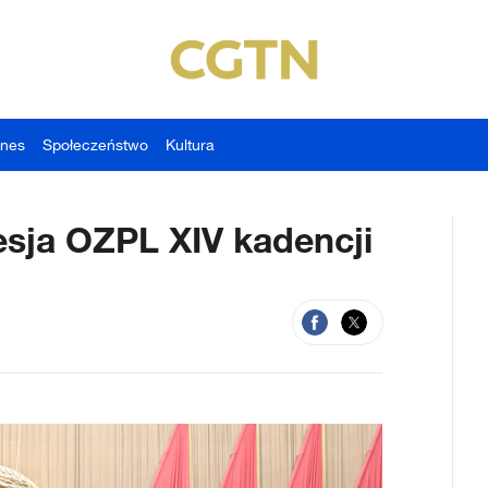
znes
Społeczeństwo
Kultura
esja OZPL XIV kadencji