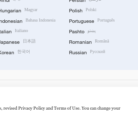
Hindi
Persian
Hungarian
Magyar
Polish
Polski
Indonesian
Bahasa Indonesia
Portuguese
Português
Italian
Italiano
Pashto
پښتو
Japanese
日本語
Romanian
Română
Korean
한국어
Russian
Русский
es, revised Privacy Policy and Terms of Use. You can change your
备 11010502050052号
Disinformation report hotline: 010-8506146