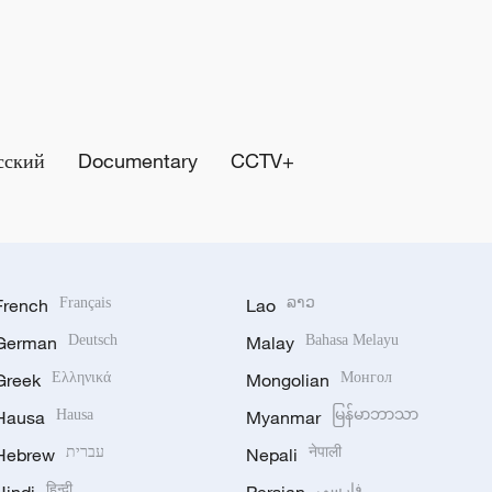
сский
Documentary
CCTV+
French
Français
Lao
ລາວ
German
Deutsch
Malay
Bahasa Melayu
Greek
Ελληνικά
Mongolian
Монгол
Hausa
Hausa
Myanmar
မြန်မာဘာသာ
Hebrew
עברית
Nepali
नेपाली
हिन्दी
فارسی