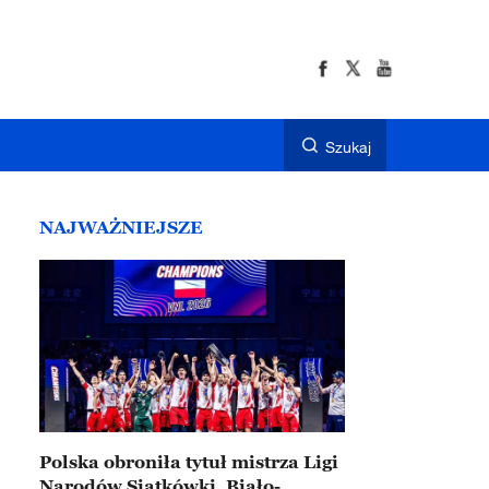
Szukaj
NAJWAŻNIEJSZE
Polska obroniła tytuł mistrza Ligi
Narodów Siatkówki. Biało-