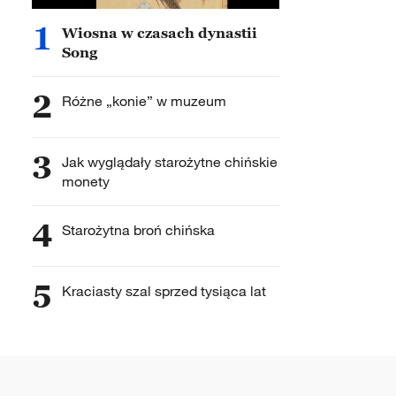
1
Wiosna w czasach dynastii
Song
2
Różne „konie” w muzeum
3
Jak wyglądały starożytne chińskie
monety
4
Starożytna broń chińska
5
Kraciasty szal sprzed tysiąca lat