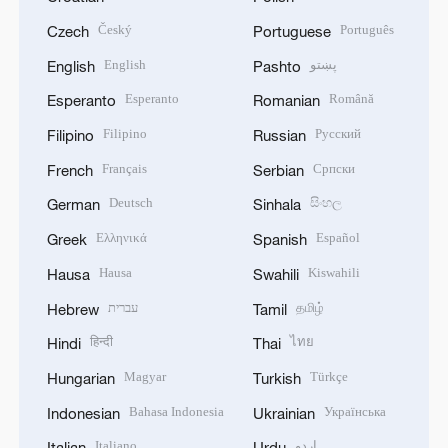
Český
Português
Czech
Portuguese
English
پښتو
English
Pashto
Esperanto
Română
Esperanto
Romanian
Filipino
Русский
Filipino
Russian
Français
Српски
French
Serbian
Deutsch
සිංහල
German
Sinhala
Ελληνικά
Español
Greek
Spanish
Hausa
Kiswahili
Hausa
Swahili
עברית
தமிழ்
Hebrew
Tamil
हिन्दी
ไทย
Hindi
Thai
Magyar
Türkçe
Hungarian
Turkish
Bahasa Indonesia
Українська
Indonesian
Ukrainian
Italiano
اردو
Italian
Urdu