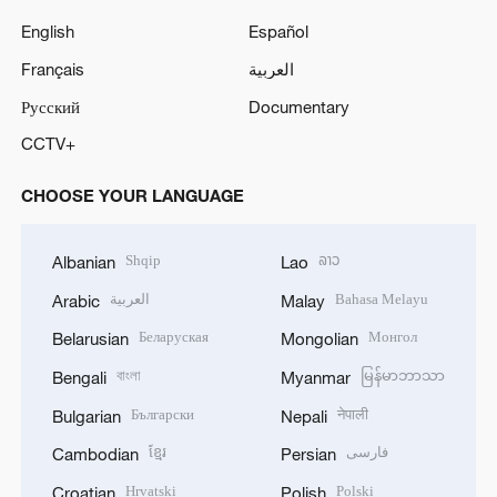
English
Español
Français
العربية
Русский
Documentary
CCTV+
CHOOSE YOUR LANGUAGE
Shqip
ລາວ
Albanian
Lao
العربية
Bahasa Melayu
Arabic
Malay
Беларуская
Монгол
Belarusian
Mongolian
বাংলা
မြန်မာဘာသာ
Bengali
Myanmar
Български
नेपाली
Bulgarian
Nepali
ខ្មែរ
فارسی
Cambodian
Persian
Hrvatski
Polski
Croatian
Polish