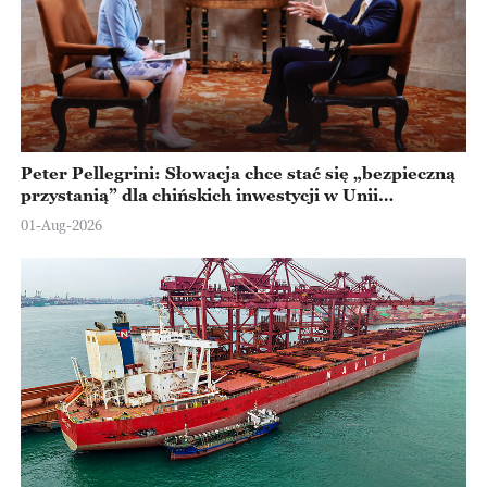
Peter Pellegrini: Słowacja chce stać się „bezpieczną
przystanią” dla chińskich inwestycji w Unii
Europejskiej
01-Aug-2026