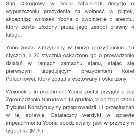
Sąd Okręgowy w Seulu zatwierdził decyzję o
wypuszczeniu prezydenta na wolność w piątek,
akceptując wniosek Yoona o zwolnienie z aresztu,
kt
ó
ry został złożony przez jego zespół prawny 4
lutego.
Yoon został zatrzymany w biurze prezydenckim 15
stycznia, a 26 stycznia oskarżono go o prowadzenie
działań w ramach zamachu stanu, stając się
pierwszym urzędującym prezydentem Korei
Południowej, kt
ó
ry został aresztowany i oskarżony.
Wniosek o impeachment Yoona został przyjęty przez
Zgromadzenie Narodowe 14 grudnia, a od tego czasu
Trybunał Konstytucyjny przeprowadził 11 przesł
ucha
ń
w tej sprawie. Ostateczny werdykt w sprawie
impeachmentu Yoona spodziewany jest w przyszłym
tygodniu. (M.Y.)