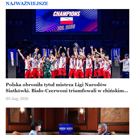
NAJWAŻNIEJSZE
Polska obroniła tytuł mistrza Ligi Narodów
Siatkówki. Biało-Czerwoni triumfowali w chińskim
Ningbo
03-Aug-2026